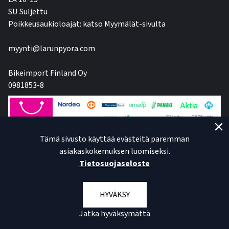
SU Suljettu
Poikkeusaukioloajat: katso Myymälät-sivulta
myynti@larunpyora.com
Bikeimport Finland Oy
0981853-8
Tämä sivusto käyttää evästeitä paremman
asiakaskokemuksen luomiseksi.
Tietosuojaseloste
HYVÄKSY
Jatka hyväksymättä