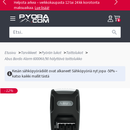
Helpota arkea – verkkokaupasta 12 tai 24 kk korotonta
maksuaikaa.
Lue lisää!
0
>
>
>
>
Etusivu
Tarvikkeet
Pyörän lukot
Taittolukot
Abus Bordo Alarm 6000KA/90 hälyttävä taittolukko
Kesän sähköpyörädiilit ovat alkaneet! Sähköpyöriä nyt jopa -50% –
katso kaikki mallit
tästä
-12%