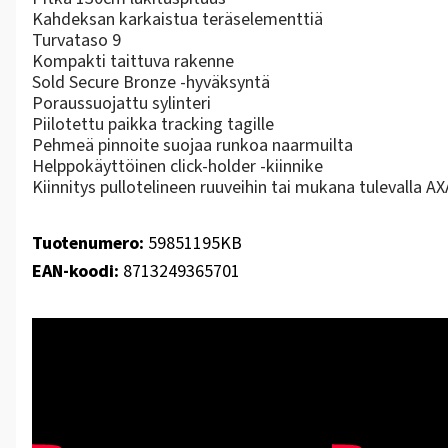
Kahdeksan karkaistua teräselementtiä
Turvataso 9
Kompakti taittuva rakenne
Sold Secure Bronze -hyväksyntä
Poraussuojattu sylinteri
Piilotettu paikka tracking tagille
Pehmeä pinnoite suojaa runkoa naarmuilta
Helppokäyttöinen click-holder -kiinnike
Kiinnitys pullotelineen ruuveihin tai mukana tulevalla AXA
Tuotenumero:
59851195KB
EAN-koodi:
8713249365701