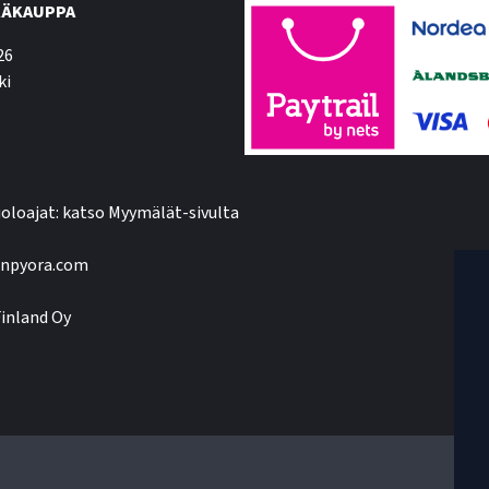
ÄKAUPPA
26
ki
oloajat: katso Myymälät-sivulta
npyora.com
inland Oy