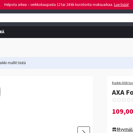
Helpota arkea – verkkokaupasta 12 tai 24 kk korotonta maksuaikaa.
Lue lisää!
RÄ
ikki mallit
tästä
Kaikki AXA tu
AXA Fo
109,0
Myymäl