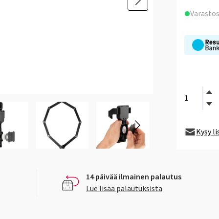
Varasto
Kysy l
14 päivää ilmainen palautus
Lue lisää palautuksista