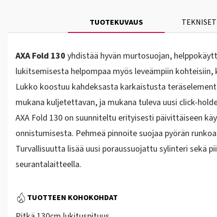
TUOTEKUVAUS
TEKNISET
AXA Fold 130
yhdistää hyvän murtosuojan, helppokäyttö
lukitsemisesta helpompaa myös leveämpiin kohteisiin, kute
Lukko koostuu kahdeksasta karkaistusta teräselementist
mukana kuljetettavan, ja mukana tuleva uusi click-holder
AXA Fold 130 on suunniteltu erityisesti päivittäiseen k
onnistumisesta. Pehmeä pinnoite suojaa pyörän runkoa n
Turvallisuutta lisää uusi poraussuojattu sylinteri sekä 
seurantalaitteella.
TUOTTEEN KOHOKOHDAT
Pitkä
130cm lukituspituus