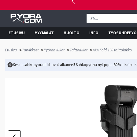
ETUSIVU
MYYMÄLÄT
HUOLTO
INFO
TYÖSUHDEPYÖ
>
>
>
>
Etusivu
Tarvikkeet
Pyörän lukot
Taittolukot
AXA Fold 130 taittolukko
Kesän sähköpyörädiilit ovat alkaneet! Sähköpyöriä nyt jopa -50% – katso ka