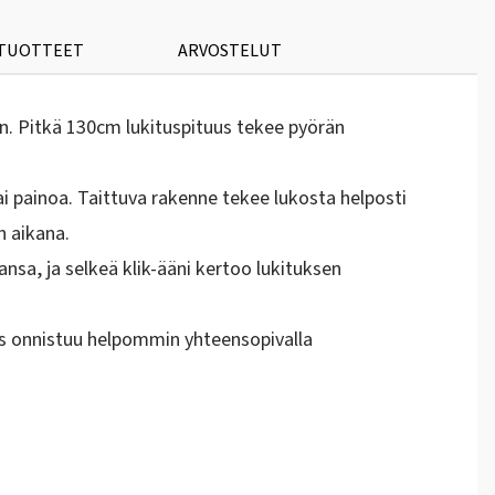
 TUOTTEET
ARVOSTELUT
n. Pitkä 130cm lukituspituus tekee pyörän
 painoa. Taittuva rakenne tekee lukosta helposti
n aikana.
nsa, ja selkeä klik-ääni kertoo lukituksen
nnus onnistuu helpommin yhteensopivalla