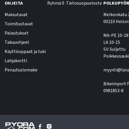
OHJEITA
Ryhmä 0
Tietosuojaseloste
POLKUPYÖR
Maksutavat
Melkonkatu 
00210 Helsin
Toimitustavat
Palautukset
MA-PE 10-18
Takuuohjeet
LA 10-15
SU Suljettu
Käyttöoppaat ja tuki
Poikkeusauki
Lahjakortti
Peruutuslomake
myynti@laru
Bikeimport F
0981853-8