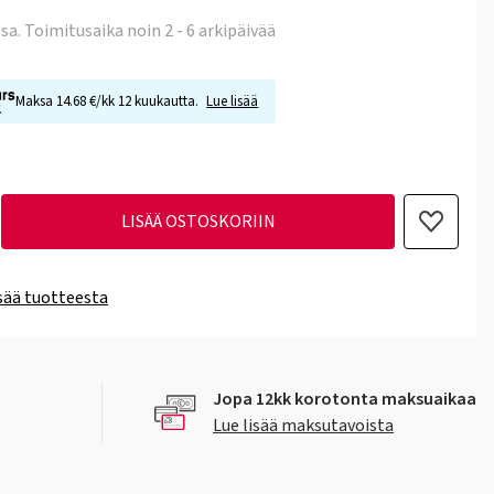
ssa
. Toimitusaika noin 2 - 6 arkipäivää
Maksa 14.68 €/kk 12 kuukautta.
Lue lisää
LISÄÄ OSTOSKORIIN
isää tuotteesta
Jopa 12kk korotonta maksuaikaa
Lue lisää maksutavoista