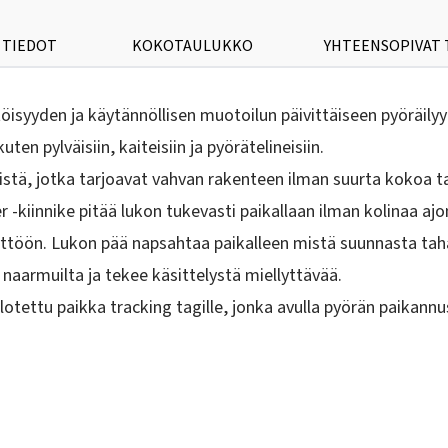
 TIEDOT
KOKOTAULUKKO
YHTEENSOPIVAT
isyyden ja käytännöllisen muotoilun päivittäiseen pyöräilyy
n pylväisiin, kaiteisiin ja pyörätelineisiin.
ä, jotka tarjoavat vahvan rakenteen ilman suurta kokoa tai
 -kiinnike pitää lukon tukevasti paikallaan ilman kolinaa ajo
äyttöön. Lukon pää napsahtaa paikalleen mistä suunnasta taha
aarmuilta ja tekee käsittelystä miellyttävää.
piilotettu paikka tracking tagille, jonka avulla pyörän paika