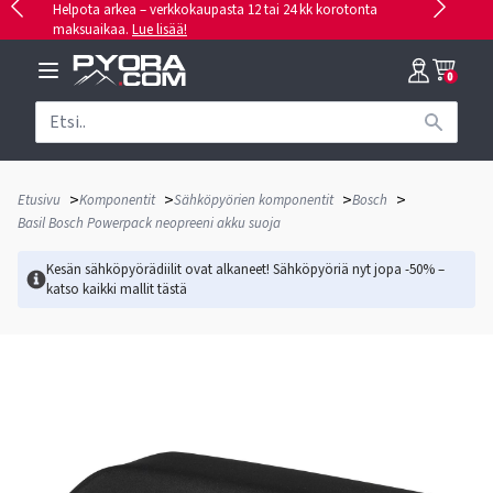
Helpota arkea – verkkokaupasta 12 tai 24 kk korotonta
maksuaikaa.
Lue lisää!
0
>
>
>
>
Etusivu
Komponentit
Sähköpyörien komponentit
Bosch
Basil Bosch Powerpack neopreeni akku suoja
Kesän sähköpyörädiilit ovat alkaneet! Sähköpyöriä nyt jopa -50% –
katso kaikki mallit
tästä