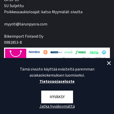
SU Suljettu
Poikkeusaukioloajat: katso Myymälät-sivulta
myynti@larunpyora.com
Bikeimport Finland Oy
0981853-8
Tämä sivusto käyttää evästeitä paremman
asiakaskokemuksen luomiseksi.
Tietosuojaseloste
HYVÄKSY
Jatka hyväksymättä