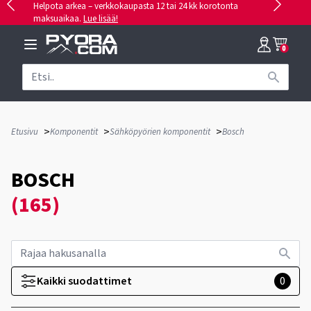
Helpota arkea – verkkokaupasta 12 tai 24 kk korotonta
maksuaikaa.
Lue lisää!
0
>
>
>
Etusivu
Komponentit
Sähköpyörien komponentit
Bosch
BOSCH
(165)
Kaikki suodattimet
0