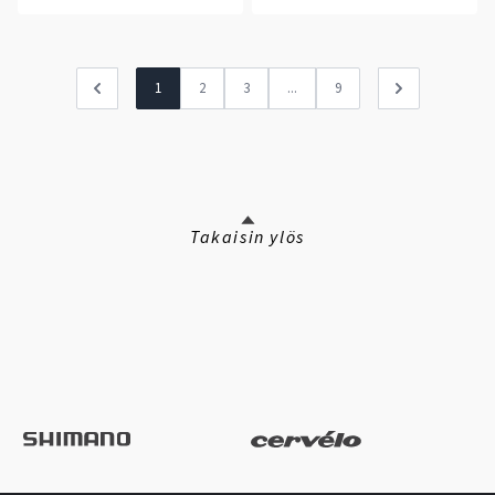
1
2
3
...
9
Takaisin ylös