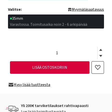
Valitse:
Myymäläsaatavuus
35mm
Varastossa. Toimitusaika noin 2 - 6 arkipäivää
LISÄÄ OSTOSKORIIN
Kysy lisää tuotteesta
Yli 200€ tarviketilaukset rahtivapaasti
Lue lisää toimitustavoista