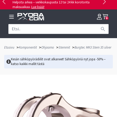
Helpota arkea – verkkokaupasta 12 tai 24 kk korotonta
maksuaikaa.
Lue lisää!
0
>
>
>
>
Etusivu
Komponentit
Ohjaamo
Stemmit
Burgtec MK3 Stem 35 silver
Kesän sähköpyörädiilit ovat alkaneet! Sähköpyöriä nyt jopa -50% –
katso kaikki mallit
tästä