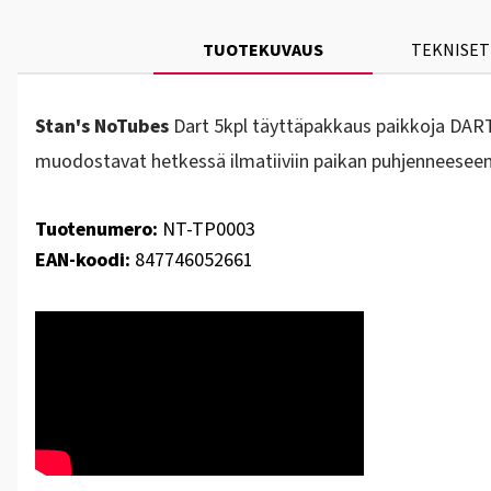
TUOTEKUVAUS
TEKNISET
Stan's NoTubes
Dart 5kpl täyttäpakkaus paikkoja DART-
muodostavat hetkessä ilmatiiviin paikan puhjenneeseen
Tuotenumero:
NT-TP0003
EAN-koodi:
847746052661