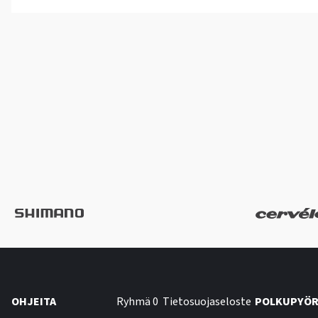
OHJEITA
Ryhmä 0
Tietosuojaseloste
POLKUPYÖR