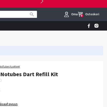
Oma tili
Ostoskori
0
 NoTubes tuotteet
 Notubes Dart Refill Kit
€
äsaatavuus