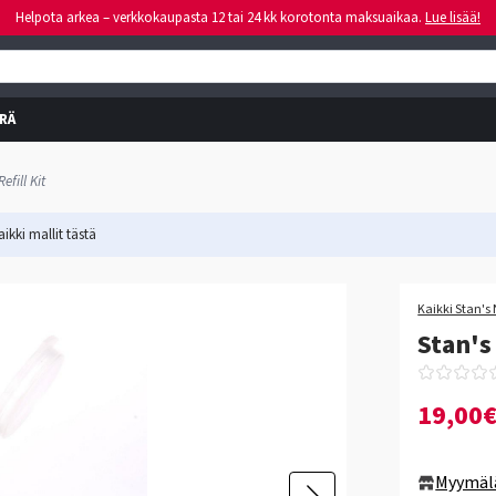
Helpota arkea – verkkokaupasta 12 tai 24 kk korotonta maksuaikaa.
Lue lisää!
RÄ
efill Kit
ikki mallit
tästä
Kaikki Stan's
Stan's
19,00
Myymäl