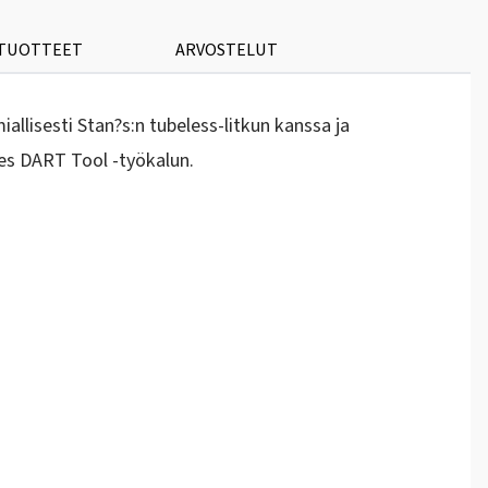
 TUOTTEET
ARVOSTELUT
llisesti Stan?s:n tubeless-litkun kanssa ja
es DART Tool -työkalun.