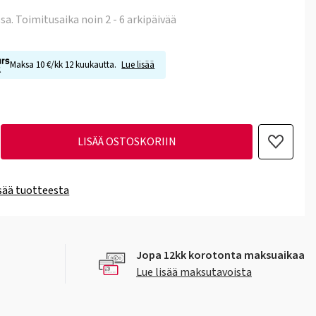
ssa
. Toimitusaika noin 2 - 6 arkipäivää
Maksa 10 €/kk 12 kuukautta.
Lue lisää
LISÄÄ OSTOSKORIIN
isää tuotteesta
Jopa 12kk korotonta maksuaikaa
Lue lisää maksutavoista