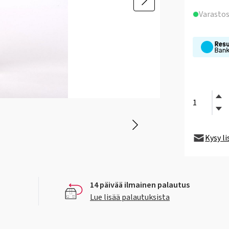
Varasto
Kysy l
14 päivää ilmainen palautus
Lue lisää palautuksista