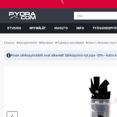
ETUSIVU
MYYMÄLÄT
HUOLTO
INFO
TYÖSUHDEPYÖ
>
>
>
>
Etusivu
Komponentit
Renkaat
Tubeless-tarvikkeet
Stan's Notubes Dart R
Kesän sähköpyörädiilit ovat alkaneet! Sähköpyöriä nyt jopa -50% – katso ka