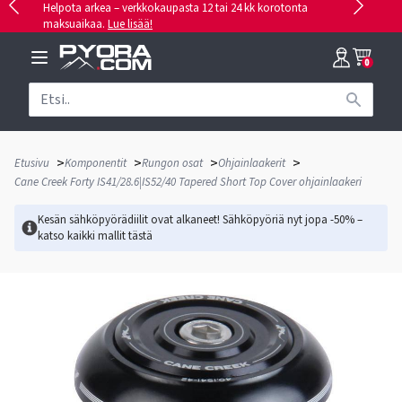
Helpota arkea – verkkokaupasta 12 tai 24 kk korotonta
maksuaikaa.
Lue lisää!
0
>
>
>
>
Etusivu
Komponentit
Rungon osat
Ohjainlaakerit
Cane Creek Forty IS41/28.6|IS52/40 Tapered Short Top Cover ohjainlaakeri
Kesän sähköpyörädiilit ovat alkaneet! Sähköpyöriä nyt jopa -50% –
katso kaikki mallit
tästä