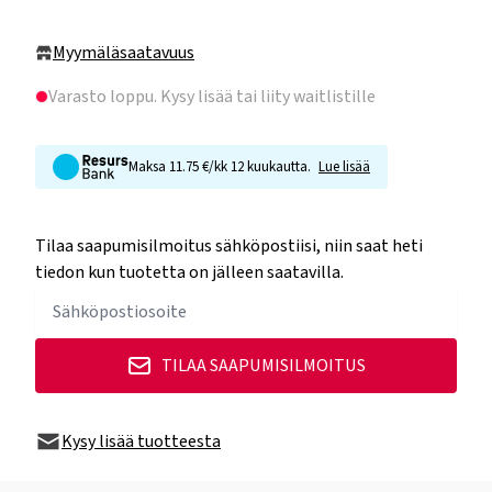
Myymäläsaatavuus
Varasto loppu
. Kysy lisää tai liity waitlistille
Maksa 11.75 €/kk 12 kuukautta.
Lue lisää
Tilaa saapumisilmoitus sähköpostiisi, niin saat heti
tiedon kun tuotetta on jälleen saatavilla.
TILAA SAAPUMISILMOITUS
Kysy lisää tuotteesta