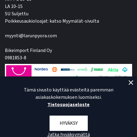
LA 10-15
SU Suljettu
Poikkeusaukioloajat: katso Myymälät-sivulta
myynti@larunpyora.com
Bikeimport Finland Oy
0981853-8
Tämä sivusto käyttää evästeitä paremman
asiakaskokemuksen luomiseksi.
Tietosuojaseloste
HYVÄKSY
Jatka hyväksymättä