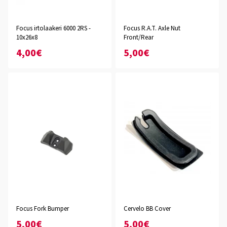
Focus irtolaakeri 6000 2RS -
Focus R.A.T. Axle Nut
10x26x8
Front/Rear
4,00€
5,00€
Focus Fork Bumper
Cervelo BB Cover
5,00€
5,00€