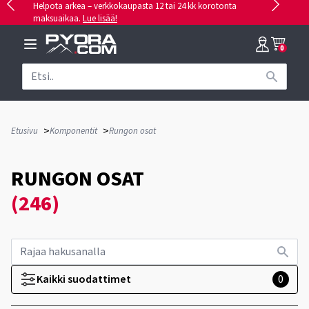
Helpota arkea – verkkokaupasta 12 tai 24 kk korotonta
maksuaikaa.
Lue lisää!
0
>
>
Etusivu
Komponentit
Rungon osat
RUNGON OSAT
(246)
Kaikki suodattimet
0