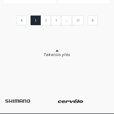
1
2
3
...
13
Takaisin ylös