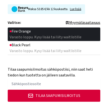
Maksa 53.85 €/kk 12 kuukautta.
Lue lisää
Valitse:
Myymäläsaatavuus
Fire Orange
Varasto loppu. Kysy lisää tai liity waitlistille
Black Pearl
Varasto loppu. Kysy lisää tai liity waitlistille
Tilaa saapumisilmoitus sähköpostiisi, niin saat heti
tiedon kun tuotetta on jälleen saatavilla.
TILAA SAAPUMISILMOITUS