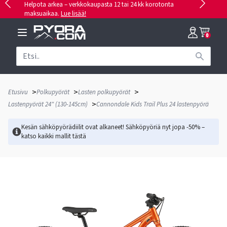
Helpota arkea – verkkokaupasta 12 tai 24 kk korotonta
maksuaikaa.
Lue lisää!
0
>
>
>
Etusivu
Polkupyörät
Lasten polkupyörät
>
Lastenpyörät 24" (130-145cm)
Cannondale Kids Trail Plus 24 lastenpyörä
Kesän sähköpyörädiilit ovat alkaneet! Sähköpyöriä nyt jopa -50% –
katso kaikki mallit
tästä