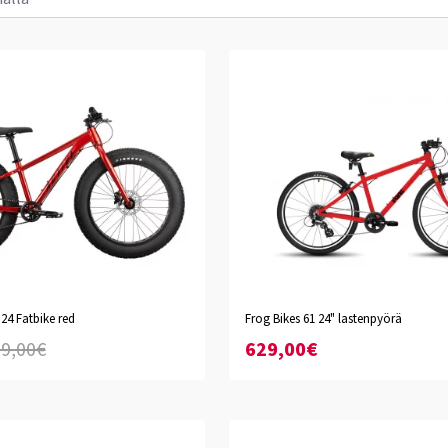
 24 Fatbike red
Frog Bikes 61 24" lastenpyörä
Punainen
Vihreä
Musta
9,00€
629,00€