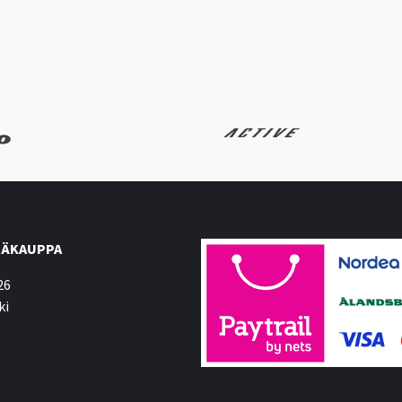
ÄKAUPPA
26
ki