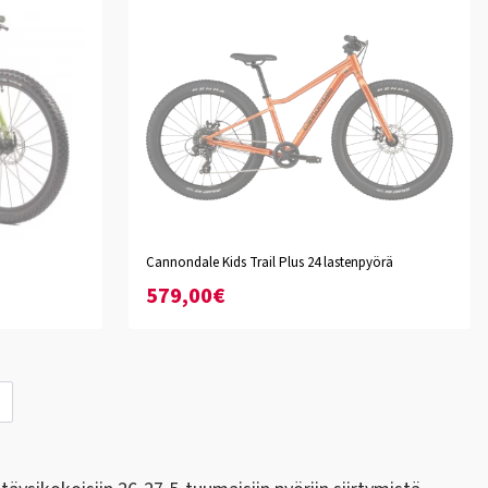
Cannondale Kids Trail Plus 24 lastenpyörä
Fire Orange
Black Pearl
579,00€