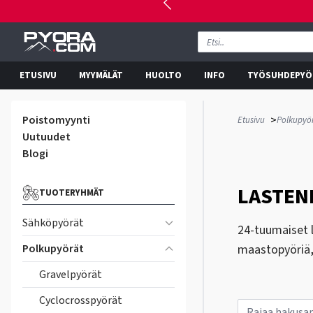
ETUSIVU
MYYMÄLÄT
HUOLTO
INFO
TYÖSUHDEPYÖ
Poistomyynti
>
Etusivu
Polkupyö
Uutuudet
Blogi
LASTENP
TUOTERYHMÄT
Sähköpyörät
24-tuumaiset l
Polkupyörät
maastopyöriä, 
Gravelpyörät
Cyclocrosspyörät