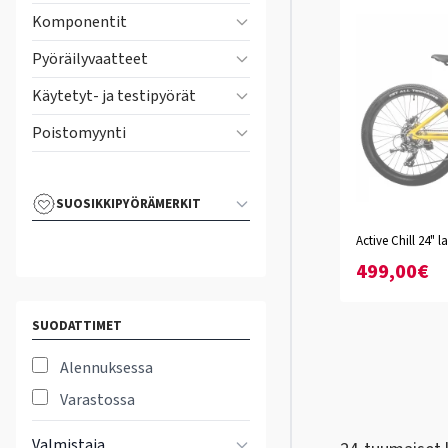
Komponentit
Pyöräilyvaatteet
Käytetyt- ja testipyörät
Poistomyynti
SUOSIKKIPYÖRÄMERKIT
Active Chill 24" 
XXS
499,00€
SUODATTIMET
Alennuksessa
Varastossa
Valmistaja