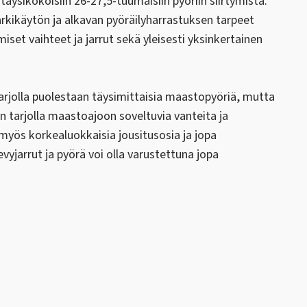
ysikokoisiin 26-27,5-tuumaisiin pyöriin siirtymistä.
rkikäytön ja alkavan pyöräilyharrastuksen tarpeet
set vaihteet ja jarrut sekä yleisesti yksinkertainen
arjolla puolestaan täysimittaisia maastopyöriä, mutta
on tarjolla maastoajoon soveltuvia vanteita ja
yös korkealuokkaisia jousitusosia ja jopa
evyjarrut ja pyörä voi olla varustettuna jopa