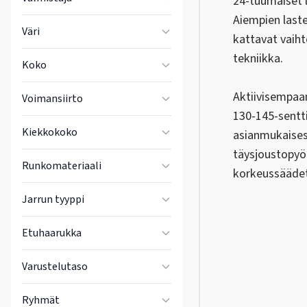
24-tuumaiset l
Aiempien laste
Väri
kattavat vaiht
tekniikka.
Koko
Aktiivisempaan
Voimansiirto
130-145-sentti
Kiekkokoko
asianmukaisest
täysjoustopyöri
Runkomateriaali
korkeussäädet
Jarrun tyyppi
Etuhaarukka
Varustelutaso
Ryhmät