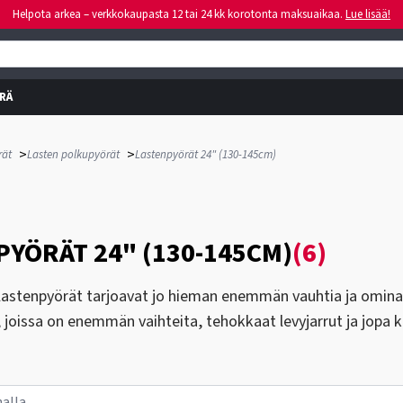
Helpota arkea – verkkokaupasta 12 tai 24 kk korotonta maksuaikaa.
Lue lisää!
RÄ
>
>
rät
Lasten polkupyörät
Lastenpyörät 24" (130-145cm)
YÖRÄT 24" (130-145CM)
(6)
astenpyörät tarjoavat jo hieman enemmän vauhtia ja ominais
joissa on enemmän vaihteita, tehokkaat levyjarrut ja jopa k