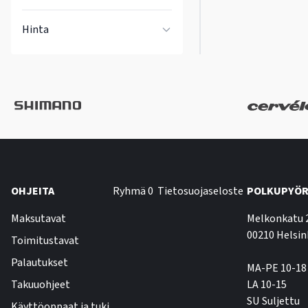
Hinta
OHJEITA
Ryhmä 0
Tietosuojaseloste
POLKUPYÖR
Maksutavat
Melkonkatu 
00210 Helsin
Toimitustavat
Palautukset
MA-PE 10-18
Takuuohjeet
LA 10-15
SU Suljettu
Käyttöoppaat ja tuki