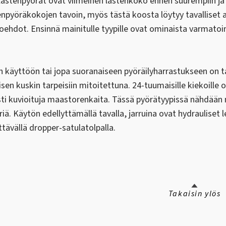
astenpyörät ovat viimeinen lastenkoko ennen suurempiin ja tä
npyöräkokojen tavoin, myös tästä koosta löytyy tavalliset a
oehdot. Ensinnä mainitulle tyypille ovat ominaista varmatoimi
 käyttöön tai jopa suoranaiseen pyöräilyharrastukseen on t
sen kuskin tarpeisiin mitoitettuna. 24-tuumaisille kiekoille 
i kuvioituja maastorenkaita. Tässä pyörätyypissä nähdään m
ä. Käytön edellyttämällä tavalla, jarruina ovat hydrauliset l
tävällä dropper-satulatolpalla.
Takaisin ylös