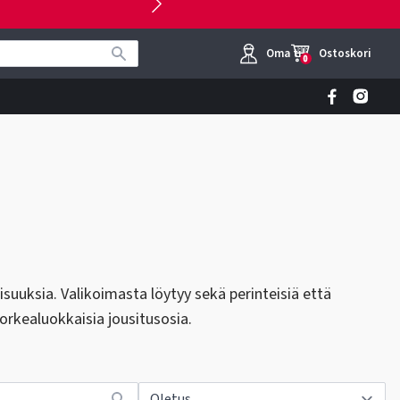
Oma tili
Ostoskori
0
uuksia. Valikoimasta löytyy sekä perinteisiä että
orkealuokkaisia jousitusosia.