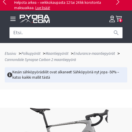
Helpota arkea – verkkokaupasta 12 tai 24 kk korotonta
maksuaikaa.
Lue lisää!
0
>
>
>
>
Etusivu
Polkupyörät
Maantiepyörät
Endurance-maantiepyörät
Cannondale Synapse Carbon 2 maantiepyörä
Kesän sähköpyörädiilit ovat alkaneet! Sähköpyöriä nyt jopa -50% –
katso kaikki mallit
tästä