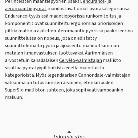
Perinteisten maantiepyörien lisäksi,
endurance
- ja
aeromaantiepyörät
muodostavat omat pyöräkategoriansa.
Endurance-tyylisissä maantiepyörissä runkomitoitus ja
komponentit ovat suunniteltu ergonomiaa priorisoiden
pitkiä matkoja ajatellen. Aeromaantiepyörissä pääkriteerinä
suunnittelussa on nopeus, jota on edistetty
suunnittelemalla pyörä ja ajoasento mahdollisimman
matalan ilmanvastuksen tuottavaksi. Äärimmäisen
arvostetuin kanadalaisen
Cervélo-valmistajan
mallisto
sisältää pyörätyypit kaikista edellä mainituista
kategorioista. Myös legendaarisen
Cannondale-valmistajan
valikoima on tutustumisen arvoinen, etenkin uuden
SuperSix-malliston suhteen, joka sopii vaativampaankin
makuun.
Takaisin ylös