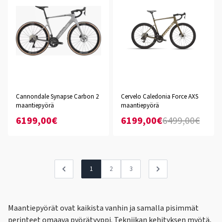
Cannondale Synapse Carbon 2
Cervelo Caledonia Force AXS
maantiepyörä
maantiepyörä
6199,00€
6199,00€
6499,00€
1
2
3
Maantiepyörät ovat kaikista vanhin ja samalla pisimmät
perinteet omaava pyörätyyppi. Tekniikan kehityksen myötä,