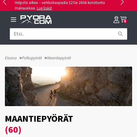
Helpota arkea – verkkokaupasta 12 tai 24 kk korotonta
maksuaikaa.
Lue lisää!
0
>
>
Etusivu
Polkupyörät
Maantiepyörät
MAANTIEPYÖRÄT
(60)