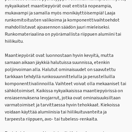
nykyaikaiset maantiepyörät ovat entistä nopeampia,
mukavampi ja samalla myös monikäyttöisempiä! Laaja
runkomitoitusten valikoima ja komponenttivaihtoehdot
mahdollistavat ajoasennon säädön juuri mieleiseksi.
Runkomateriaalina on pyörämallista riippuen alumiini tai
hiilikuitu.
Maantiepyörät ovat luonnostaan hyvin kevyitä, mutta
samaan aikaan jäykkiä halutuissa suunnissa, etenkin
poljinvoiman alla. Halutut ominaisuudet on saavutettu
tarkkaan tehdyllä runkosuunnittelulla ja perustelluilla
komponenttivalinnoilla. Vaihteet voivat olla mekaaniset tai
sähkötoimiset. Kaikissa nykyaikaisissa maantiepyörissä on
ensiasennuksena levyjarrut, jotka ovat ominaisuuksiltaan
varmatoimiset ja tarvittaessa hyvin tehokkaat. Kiekoissa
voidaan käyttää alumiinisia tai hiilikuituvanteita ja
tarpeesta riippuen, avo- tai tubeless-renkaita.