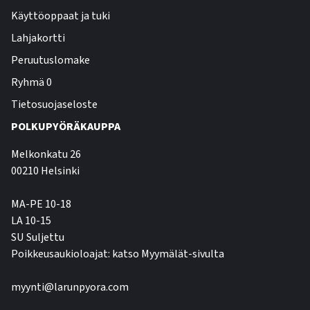
Käyttöoppaat ja tuki
Lahjakortti
Peruutuslomake
Ryhmä 0
Tietosuojaseloste
POLKUPYÖRÄKAUPPA
Melkonkatu 26
00210 Helsinki
MA-PE 10-18
LA 10-15
SU Suljettu
Poikkeusaukioloajat: katso Myymälät-sivulta
myynti@larunpyora.com