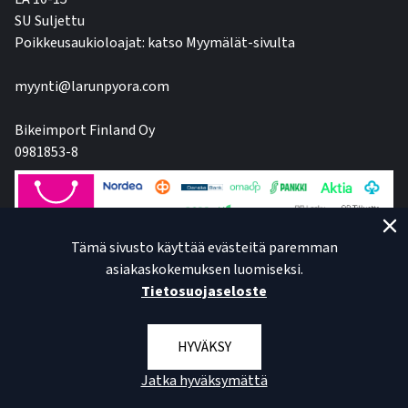
SU Suljettu
Poikkeusaukioloajat: katso Myymälät-sivulta
myynti@larunpyora.com
Bikeimport Finland Oy
0981853-8
Tämä sivusto käyttää evästeitä paremman
asiakaskokemuksen luomiseksi.
Tietosuojaseloste
HYVÄKSY
Jatka hyväksymättä