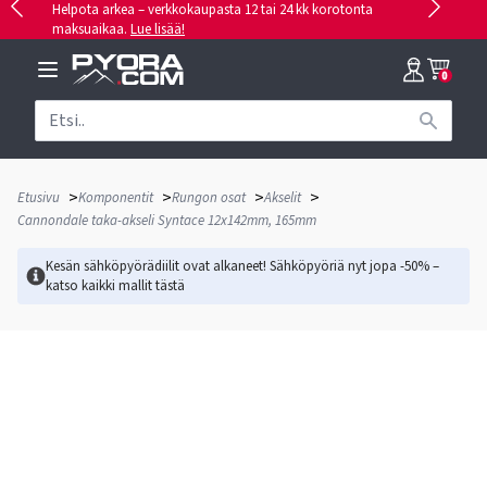
Helpota arkea – verkkokaupasta 12 tai 24 kk korotonta
maksuaikaa.
Lue lisää!
0
>
>
>
>
Etusivu
Komponentit
Rungon osat
Akselit
Cannondale taka-akseli Syntace 12x142mm, 165mm
Kesän sähköpyörädiilit ovat alkaneet! Sähköpyöriä nyt jopa -50% –
katso kaikki mallit
tästä