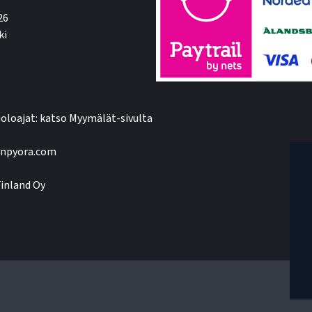
26
ki
oloajat: katso Myymälät-sivulta
npyora.com
inland Oy