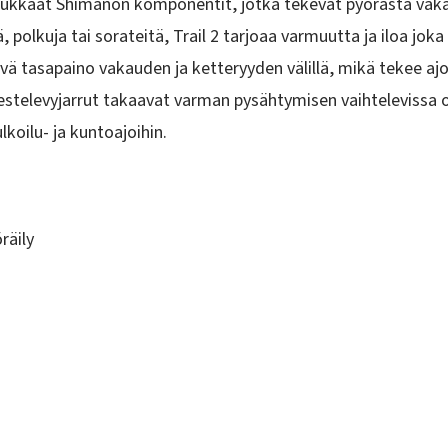
dukkaat Shimanon
komponentit
, jotka tekevät pyörästä vaka
ä, polkuja tai sorateitä, Trail 2 tarjoaa varmuutta ja iloa joka
ä tasapaino vakauden ja ketteryyden välillä, mikä tekee ajo
stelevyjarrut takaavat varman pysähtymisen vaihtelevissa o
koilu- ja kuntoajoihin.
räily