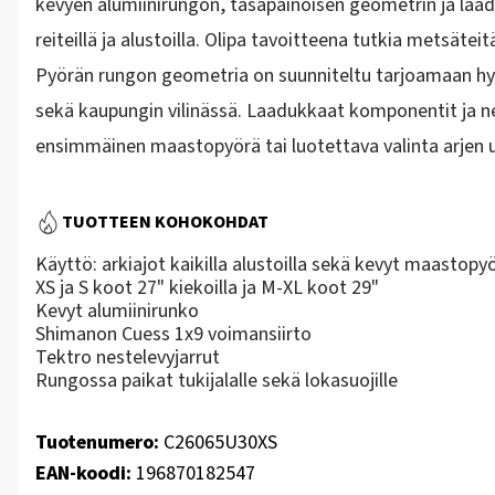
kevyen alumiinirungon
,
tasapainoisen geometrin
ja laa
reiteillä ja alustoilla. Olipa tavoitteena tutkia metsäteit
Pyörän rungon geometria on suunniteltu tarjoamaan hyv
sekä kaupungin vilinässä. Laadukkaat komponentit ja ne
ensimmäinen maastopyörä tai luotettava valinta arjen ul
TUOTTEEN KOHOKOHDAT
Käyttö: arkiajot kaikilla alustoilla sekä kevyt maastopyö
XS ja S koot 27" kiekoilla ja M-XL koot 29"
Kevyt alumiinirunko
Shimanon Cuess 1x9 voimansiirto
Tektro nestelevyjarrut
Rungossa paikat tukijalalle sekä lokasuojille
Tuotenumero:
C26065U30XS
EAN-koodi:
196870182547