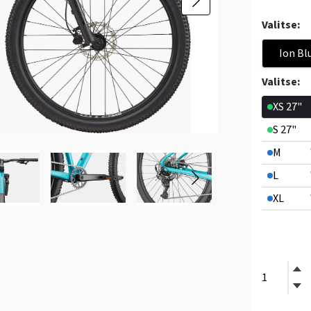
Valitse:
Ion Bl
Valitse:
XS 27"
S 27"
M
L
XL