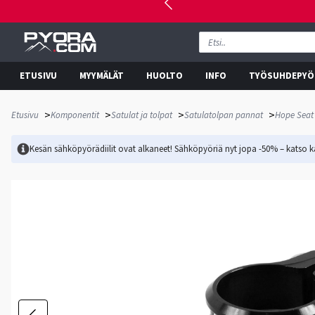
ETUSIVU
MYYMÄLÄT
HUOLTO
INFO
TYÖSUHDEPYÖ
>
>
>
>
Etusivu
Komponentit
Satulat ja tolpat
Satulatolpan pannat
Hope Seat
Kesän sähköpyörädiilit ovat alkaneet! Sähköpyöriä nyt jopa -50% – katso ka