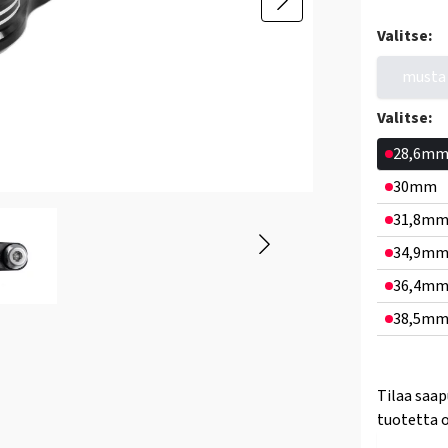
Valitse:
musta
Valitse:
28,6m
30mm
31,8m
34,9m
36,4m
38,5m
Tilaa saap
tuotetta o