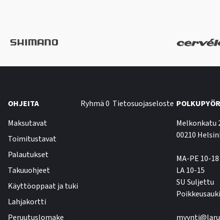
OHJEITA
Ryhmä 0
Tietosuojaseloste
POLKUPYÖR
Maksutavat
Melkonkatu 
00210 Helsin
Toimitustavat
Palautukset
MA-PE 10-18
Takuuohjeet
LA 10-15
SU Suljettu
Käyttöoppaat ja tuki
Poikkeusauki
Lahjakortti
Peruutuslomake
myynti@laru