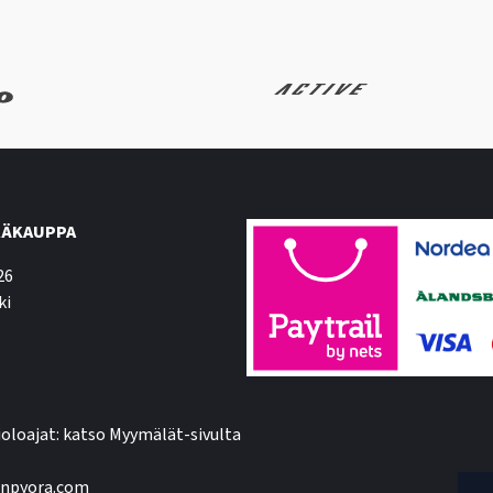
ÄKAUPPA
26
ki
oloajat: katso Myymälät-sivulta
npyora.com