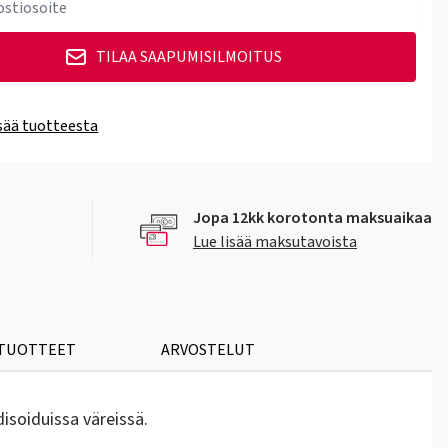
TILAA SAAPUMISILMOITUS
isää tuotteesta
Jopa 12kk korotonta maksuaikaa
Lue lisää maksutavoista
 TUOTTEET
ARVOSTELUT
isoiduissa väreissä.