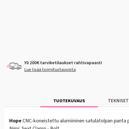
Yli 200€ tarviketilaukset rahtivapaasti
Lue lisää toimitustavoista
TUOTEKUVAUS
TEKNISET
Hope
CNC-koneistettu alumiininen satulatolpan panta pul
Nimi: Seat Clamp - Bolt