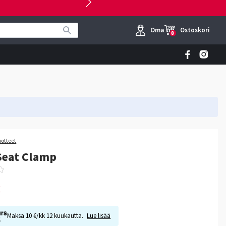
Oma tili
Ostoskori
0
uotteet
Seat Clamp
€
Maksa 10 €/kk 12 kuukautta.
Lue lisää