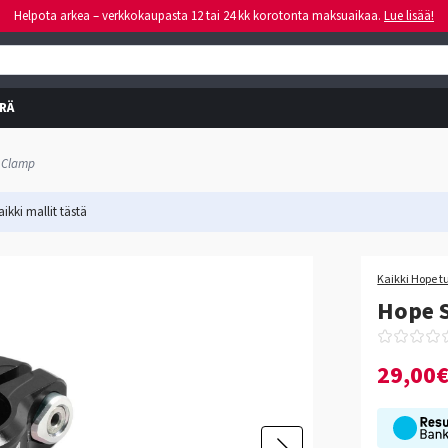
Helpota arkea – verkkokaupasta 12 tai 24 kk korotonta maksuaikaa.
Lue lisää!
RÄ
 Clamp
ikki mallit
tästä
Kaikki Hope t
Hope 
29,00