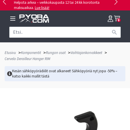
Helpota arkea – verkkokaupasta 12 tai 24 kk korotonta
maksuaikaa.
Lue lisää!
0
>
>
>
>
Etusivu
Komponentit
Rungon osat
Vaihtajankorvakkeet
Cervelo Derailleur Hanger RIM
Kesän sähköpyörädiilit ovat alkaneet! Sähköpyöriä nyt jopa -50% –
katso kaikki mallit
tästä