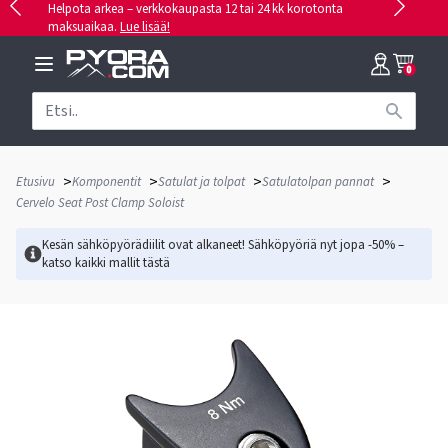
Helpota arkea – verkkokaupasta 12 tai 24 kk korotonta
maksuaikaa.
Lue lisää!
0
>
>
>
>
Etusivu
Komponentit
Satulat ja tolpat
Satulatolpan pannat
Cervelo Seat Post Clamp Soloist
Kesän sähköpyörädiilit ovat alkaneet! Sähköpyöriä nyt jopa -50% –
katso kaikki mallit
tästä