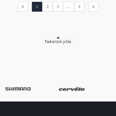
1
2
3
...
6
Takaisin ylös