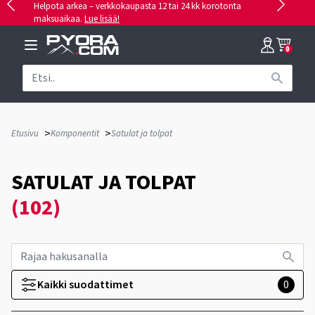
Helpota arkea – verkkokaupasta 12 tai 24 kk korotonta
maksuaikaa.
Lue lisää!
0
>
>
Etusivu
Komponentit
Satulat ja tolpat
SATULAT JA TOLPAT
(102)
Kaikki suodattimet
0