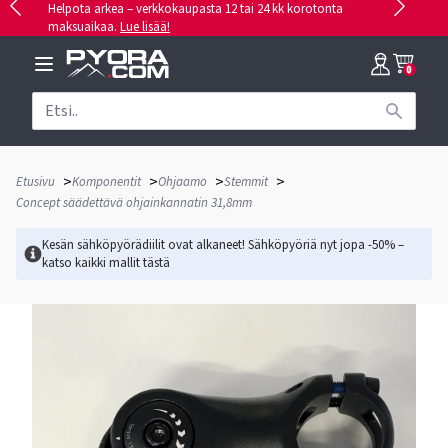
Helpota arkea – verkkokaupasta 12 tai 24 kk korotonta
maksuaikaa.
Lue lisää!
0
>
>
>
>
Etusivu
Komponentit
Ohjaamo
Stemmit
Concept säädettävä ohjainkannatin 31,8mm
Kesän sähköpyörädiilit ovat alkaneet! Sähköpyöriä nyt jopa -50% –
katso kaikki mallit
tästä