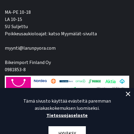
MA-PE 10-18
LA 10-15
SU Suljettu
Poikkeusaukioloajat: katso Myymälät-sivulta
myynti@larunpyora.com
Bikeimport Finland Oy
0981853-8
Tämä sivusto käyttää evästeitä paremman
asiakaskokemuksen luomiseksi.
Tietosuojaseloste
HYVÄKSY