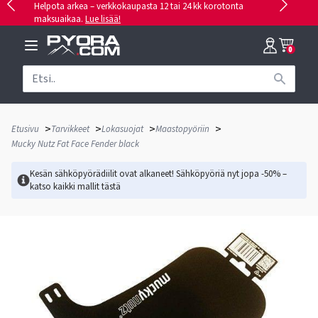
Helpota arkea – verkkokaupasta 12 tai 24 kk korotonta
maksuaikaa.
Lue lisää!
0
>
>
>
>
Etusivu
Tarvikkeet
Lokasuojat
Maastopyöriin
Mucky Nutz Fat Face Fender black
Kesän sähköpyörädiilit ovat alkaneet! Sähköpyöriä nyt jopa -50% –
katso kaikki mallit
tästä