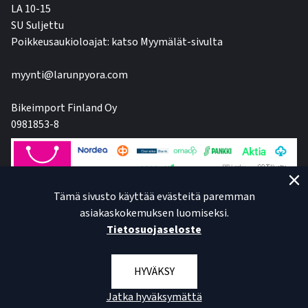
LA 10-15
SU Suljettu
Poikkeusaukioloajat: katso Myymälät-sivulta
myynti@larunpyora.com
Bikeimport Finland Oy
0981853-8
Tämä sivusto käyttää evästeitä paremman
asiakaskokemuksen luomiseksi.
Tietosuojaseloste
HYVÄKSY
Jatka hyväksymättä