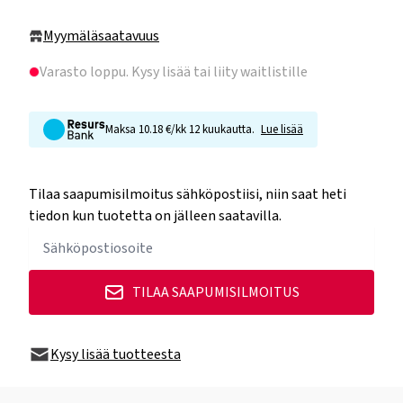
Myymäläsaatavuus
Varasto loppu
. Kysy lisää tai liity waitlistille
Maksa 10.18 €/kk 12 kuukautta.
Lue lisää
Tilaa saapumisilmoitus sähköpostiisi, niin saat heti
tiedon kun tuotetta on jälleen saatavilla.
TILAA SAAPUMISILMOITUS
Kysy lisää tuotteesta