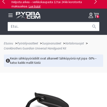
Helpota arkea – verkkokaupasta 12 tai 24 kk korotonta
maksuaikaa.
Lue lisää!
0
>
>
>
>
Etusivu
Pyöräilyvaatteet
Suojavarusteet
Vartalonsuojat
Crankbrothers Guardian Universal Handguard Kit
Kesän sähköpyörädiilit ovat alkaneet! Sähköpyöriä nyt jopa -50% –
katso kaikki mallit
tästä