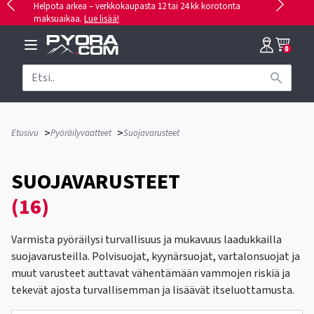
Helpota arkea – verkkokaupasta 12 tai 24 kk korotonta
maksuaikaa.
Lue lisää!
0
>
>
Etusivu
Pyöräilyvaatteet
Suojavarusteet
SUOJAVARUSTEET
(16)
Varmista pyöräilysi turvallisuus ja mukavuus laadukkailla
suojavarusteilla. Polvisuojat, kyynärsuojat, vartalonsuojat ja
muut varusteet auttavat vähentämään vammojen riskiä ja
tekevät ajosta turvallisemman ja lisäävät itseluottamusta.