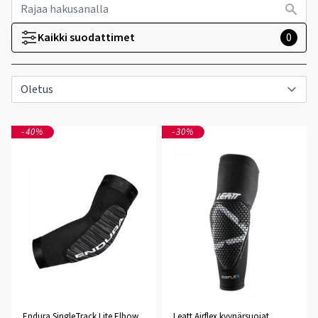
Kaikki suodattimet
0
-40%
-30%
Endura SingleTrack Lite Elbow
Leatt Airflex kyynärsuojat,