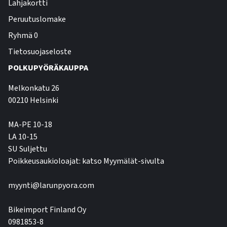
Lahjakortti
Peruutuslomake
Ryhmä 0
Tietosuojaseloste
POLKUPYÖRÄKAUPPA
Melkonkatu 26
00210 Helsinki
MA-PE 10-18
LA 10-15
SU Suljettu
Poikkeusaukioloajat: katso Myymälät-sivulta
myynti@larunpyora.com
Bikeimport Finland Oy
0981853-8