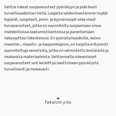
Valitse oikeat suojavarusteet pyöräilyyn ja pidä huoli
turvallisuudestasi tiellä. Laajasta valikoimastamme löydät
kypärät, suojalasit, polvi- ja kyynärsuojat sekä muut
turvavarusteet, jotka on suunniteltu suojaamaan sinua
mahdollisissa kaatumistilanteissa ja parantamaan
näkyvyyttäsi liikenteessä. Eri pyöräilymuodoille, kuten
maantie-, maasto- ja kaupunkiajoon, on tarjolla erityisesti
suunniteltuja varusteita, jotka on valmistettu kestävistä ja
mukavista materiaaleista. Valitsemalla oikeanlaiset
suojavarusteet voit keskittyä nauttimaan pyöräilystä
turvallisesti ja mukavasti.
Takaisin ylös