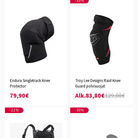
-35%
Endura Singletrack Knee
Troy Lee Designs Raid Knee
Protector
Guard polvisuojat
79,90€
Alk.83,80€
129,00€
-11%
-30%