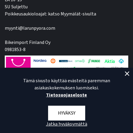
SU Suljettu
Poikkeusaukioloajat: katso Myymälät-sivulta
myynti@larunpyora.com
Bikeimport Finland Oy
0981853-8
Tämä sivusto käyttää evästeitä paremman
asiakaskokemuksen luomiseksi.
Tietosuojaseloste
HYVÄKSY
Jatka hyväksymättä