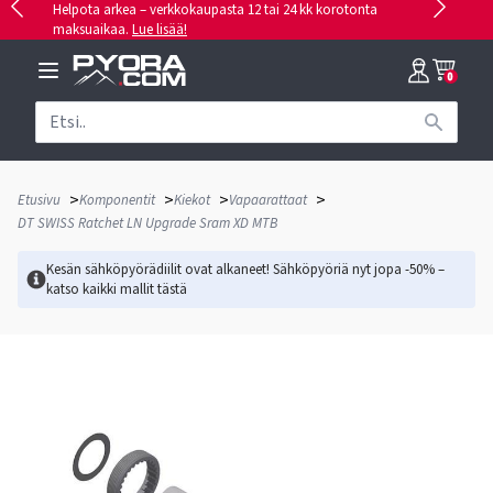
Helpota arkea – verkkokaupasta 12 tai 24 kk korotonta
maksuaikaa.
Lue lisää!
0
>
>
>
>
Etusivu
Komponentit
Kiekot
Vapaarattaat
DT SWISS Ratchet LN Upgrade Sram XD MTB
Kesän sähköpyörädiilit ovat alkaneet! Sähköpyöriä nyt jopa -50% –
katso kaikki mallit
tästä