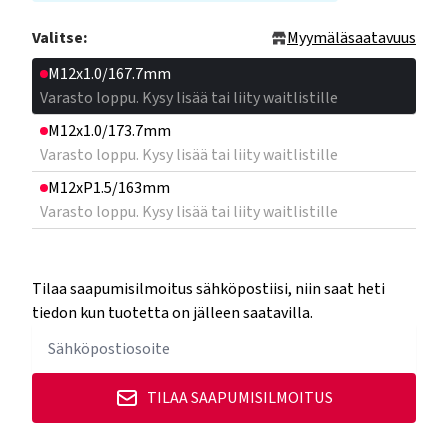
Valitse:
Myymäläsaatavuus
M12x1.0/167.7mm
Varasto loppu. Kysy lisää tai liity waitlistille
M12x1.0/173.7mm
Varasto loppu. Kysy lisää tai liity waitlistille
M12xP1.5/163mm
Varasto loppu. Kysy lisää tai liity waitlistille
Tilaa saapumisilmoitus sähköpostiisi, niin saat heti
tiedon kun tuotetta on jälleen saatavilla.
TILAA SAAPUMISILMOITUS