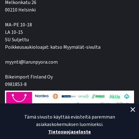
Melkonkatu 26
00210 Helsinki
MA-PE 10-18
LA 10-15
SU Suljettu
Poikkeusaukioloajat: katso Myymälät-sivulta
myynti@larunpyora.com
Bikeimport Finland Oy
0981853-8
Tämä sivusto käyttää evästeitä paremman
asiakaskokemuksen luomiseksi.
Tietosuojaseloste