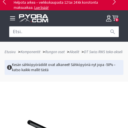
Helpota arkea – verkkokaupasta 12 tai 24 kk korotonta
maksuaikaa.
Lue lisää!
0
>
>
>
>
Etusivu
Komponentit
Rungon osat
Akselit
DT Swiss RWS taka-akseli
Kesän sähköpyörädiilit ovat alkaneet! Sähköpyöriä nyt jopa -50% –
katso kaikki mallit
tästä