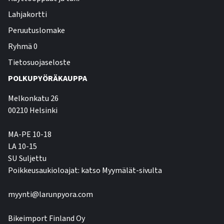
Lahjakortti
Peruutuslomake
Ryhmä 0
Tietosuojaseloste
POLKUPYÖRÄKAUPPA
Melkonkatu 26
00210 Helsinki
MA-PE 10-18
LA 10-15
SU Suljettu
Poikkeusaukioloajat: katso Myymälät-sivulta
myynti@larunpyora.com
Bikeimport Finland Oy