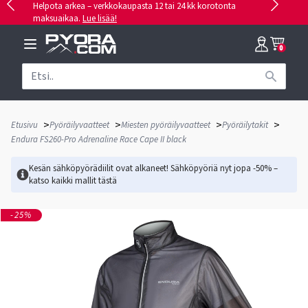
Helpota arkea – verkkokaupasta 12 tai 24 kk korotonta
maksuaikaa.
Lue lisää!
0
>
>
>
>
Etusivu
Pyöräilyvaatteet
Miesten pyöräilyvaatteet
Pyöräilytakit
Endura FS260-Pro Adrenaline Race Cape II black
Kesän sähköpyörädiilit ovat alkaneet! Sähköpyöriä nyt jopa -50% –
katso kaikki mallit
tästä
-25%