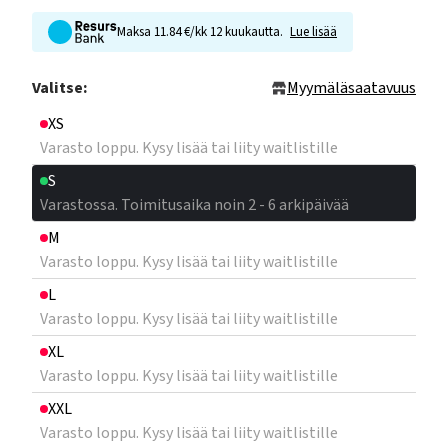
Maksa 11.84 €/kk 12 kuukautta.
Lue lisää
Valitse:
Myymäläsaatavuus
XS
Varasto loppu. Kysy lisää tai liity waitlistille
S
Varastossa. Toimitusaika noin 2 - 6 arkipäivää
M
Varasto loppu. Kysy lisää tai liity waitlistille
L
Varasto loppu. Kysy lisää tai liity waitlistille
XL
Varasto loppu. Kysy lisää tai liity waitlistille
XXL
Varasto loppu. Kysy lisää tai liity waitlistille