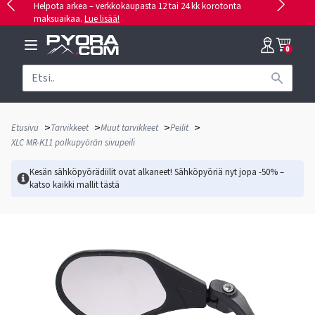
Helpota arkea – verkkokaupasta 12 tai 24 kk korotonta
maksuaikaa.
Lue lisää!
0
>
>
>
>
Etusivu
Tarvikkeet
Muut tarvikkeet
Peilit
XLC MR-K11 polkupyörän sivupeili
Kesän sähköpyörädiilit ovat alkaneet! Sähköpyöriä nyt jopa -50% –
katso kaikki mallit
tästä