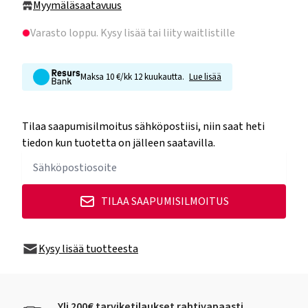
Myymäläsaatavuus
Varasto loppu
. Kysy lisää tai liity waitlistille
Maksa 10 €/kk 12 kuukautta.
Lue lisää
Tilaa saapumisilmoitus sähköpostiisi, niin saat heti
tiedon kun tuotetta on jälleen saatavilla.
TILAA SAAPUMISILMOITUS
Kysy lisää tuotteesta
Yli 200€ tarviketilaukset rahtivapaasti