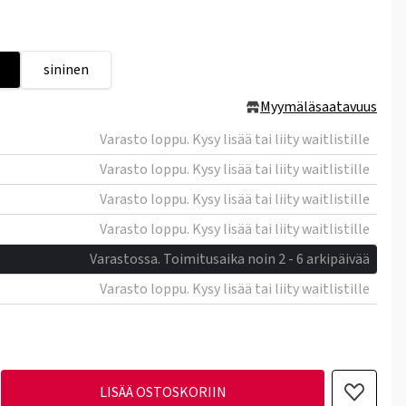
sininen
Myymäläsaatavuus
Varasto loppu. Kysy lisää tai liity waitlistille
Varasto loppu. Kysy lisää tai liity waitlistille
Varasto loppu. Kysy lisää tai liity waitlistille
Varasto loppu. Kysy lisää tai liity waitlistille
Varastossa. Toimitusaika noin 2 - 6 arkipäivää
Varasto loppu. Kysy lisää tai liity waitlistille
LISÄÄ OSTOSKORIIN