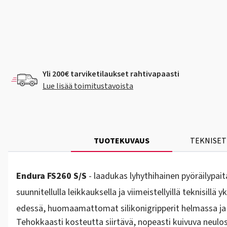
Yli 200€ tarviketilaukset rahtivapaasti
Lue lisää toimitustavoista
TUOTEKUVAUS
TEKNISET
Endura FS260 S/S
- laadukas lyhythihainen pyöräilypa
suunnitellulla leikkauksella ja viimeistellyillä teknisill
edessä, huomaamattomat silikonigripperit helmassa ja 
Tehokkaasti kosteutta siirtävä, nopeasti kuivuva neulo