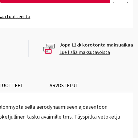
isää tuotteesta
Jopa 12kk korotonta maksuaikaa
Lue lisää maksutavoista
 TUOTTEET
ARVOSTELUT
artalonmyötäisellä aerodynaamiseen ajoasentoon
etoketjullinen tasku avaimille tms. Täyspitkä vetoketju