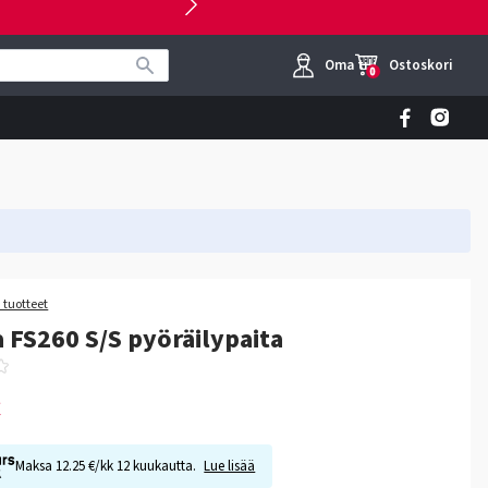
Oma tili
Ostoskori
0
 tuotteet
 FS260 S/S pyöräilypaita
€
Maksa 12.25 €/kk 12 kuukautta.
Lue lisää