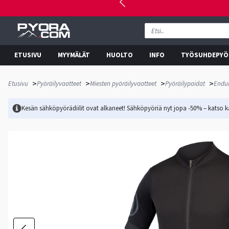
ETUSIVU
MYYMÄLÄT
HUOLTO
INFO
TYÖSUHDEPYÖ
>
>
>
>
Etusivu
Pyöräilyvaatteet
Miesten pyöräilyvaatteet
Pyöräilypaidat
Endur
Kesän sähköpyörädiilit ovat alkaneet! Sähköpyöriä nyt jopa -50% – katso ka