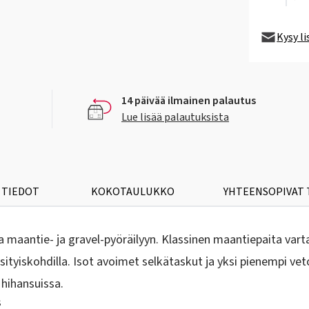
Kysy l
14 päivää ilmainen palautus
Lue lisää palautuksista
 TIEDOT
KOKOTAULUKKO
YHTEENSOPIVAT
ita maantie- ja gravel-pyöräilyyn. Klassinen maantiepaita v
ä yksityiskohdilla. Isot avoimet selkätaskut ja yksi pienempi v
hihansuissa.
s