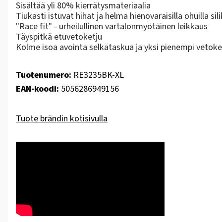
Sisältää yli 80% kierrätysmateriaalia
Tiukasti istuvat hihat ja helma hienovaraisilla ohuilla sil
"Race fit" - urheilullinen vartalonmyötäinen leikkaus
Täyspitkä etuvetoketju
Kolme isoa avointa selkätaskua ja yksi pienempi vetoket
Tuotenumero:
RE3235BK-XL
EAN-koodi:
5056286949156
Tuote brändin kotisivulla