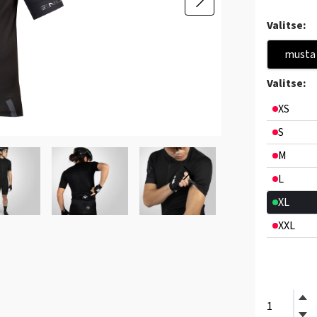
Valitse:
musta
Valitse:
XS
S
M
L
XL
XXL