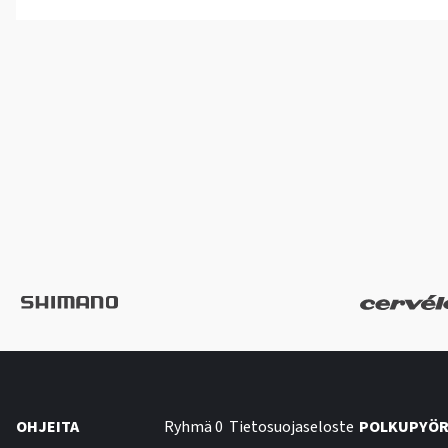
OHJEITA
Ryhmä 0
Tietosuojaseloste
POLKUPYÖR