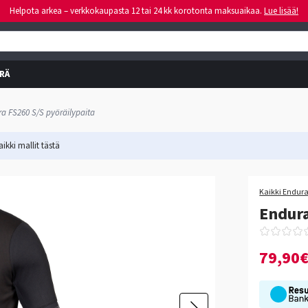
Helpota arkea – verkkokaupasta 12 tai 24 kk korotonta maksuaikaa.
Lue lisää!
RÄ
a FS260 S/S pyöräilypaita
ikki mallit
tästä
Kaikki Endura
Endura
79,90