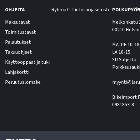
OHJEITA
Ryhmä 0
Tietosuojaseloste
POLKUPYÖR
Maksutavat
Melkonkatu 
00210 Helsin
Toimitustavat
Palautukset
MA-PE 10-18
Takuuohjeet
LA 10-15
SU Suljettu
Käyttöoppaat ja tuki
Poikkeusauki
Lahjakortti
Peruutuslomake
myynti@laru
Bikeimport F
0981853-8