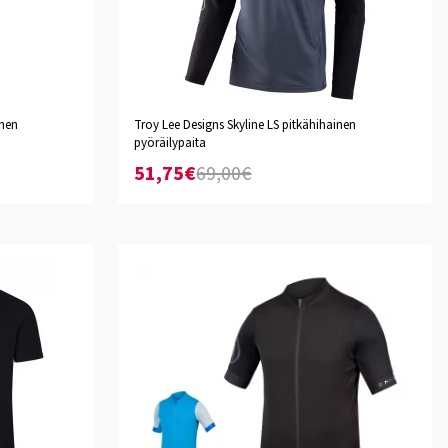
Mono Charcoal
inen
Troy Lee Designs Skyline LS pitkähihainen
pyöräilypaita
S
M
L
XL
XXL
51,75€
69,00€