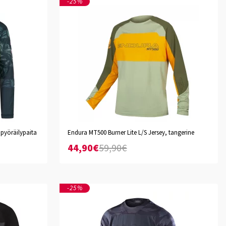
-25%
pyöräilypaita
Endura MT500 Burner Lite L/S Jersey, tangerine
S
M
L
XL
XXL
44,90€
59,90€
-25%