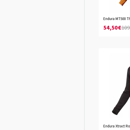
Endura MT500 Th
S
M
54,50€
109
Black
Endura Xtract Ro