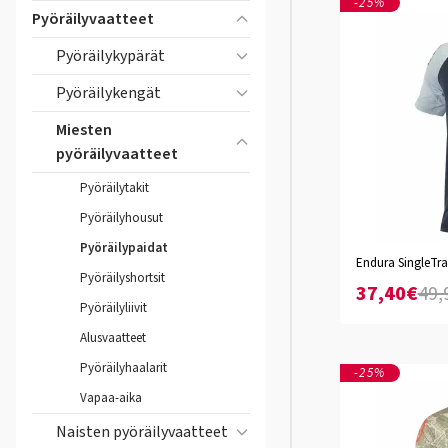
-25%
Pyöräilyvaatteet
Pyöräilykypärät
Pyöräilykengät
Miesten
pyöräilyvaatteet
Pyöräilytakit
Pyöräilyhousut
Pyöräilypaidat
Endura SingleTra
S
M
L
XL
XXL
Pyöräilyshortsit
37,40€
49,
Pyöräilyliivit
Alusvaatteet
Pyöräilyhaalarit
-25%
Vapaa-aika
Naisten pyöräilyvaatteet