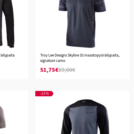
äilypaita
Troy Lee Designs Skyline SS maastopyöräilypaita,
S
M
L
XL
XXL
signature camo
51,75€
69,00€
-25%