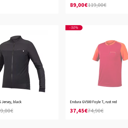
89,00€
119,00€
-50%
 Jersey, black
Endura GV500 Foyle T, rust red
L
S
9,00€
37,45€
74,90€