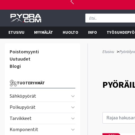
ETUSIVU
MYYMÄLÄT
HUOLTO
INFO
TYÖSUHDEPYÖ
Poistomyynti
>
Etusivu
Pyöräilyv
Uutuudet
Blogi
PYÖRÄI
TUOTERYHMÄT
Sähköpyörät
Polkupyörät
Tarvikkeet
Komponentit