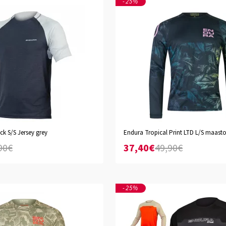
-25%
ck S/S Jersey grey
Endura Tropical Print LTD L/S maasto
S
M
L
XL
XXL
90€
37,40€
49,90€
-25%