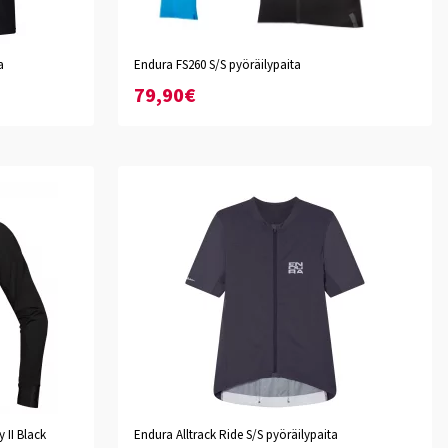
musta
sininen
a
Endura FS260 S/S pyöräilypaita
XS
S
M
L
XL
XXL
79,90€
Carbon Grey
 II Black
Endura Alltrack Ride S/S pyöräilypaita