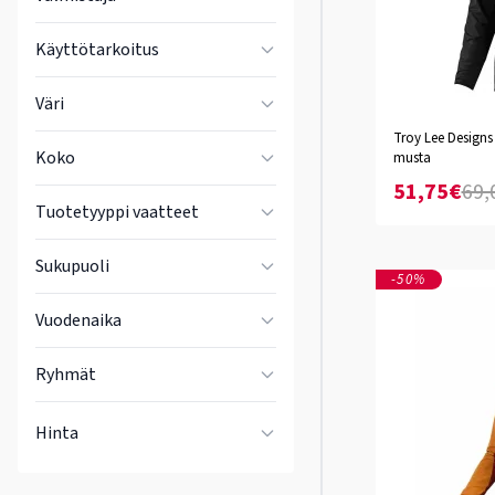
Käyttötarkoitus
Väri
Troy Lee Designs
S
M
L
XL
XXL
Koko
musta
51,75€
69,
Tuotetyyppi vaatteet
Sukupuoli
-50%
Vuodenaika
Ryhmät
Hinta