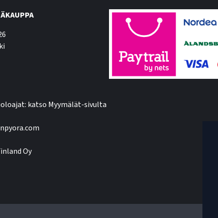
ÄKAUPPA
26
ki
oloajat: katso Myymälät-sivulta
npyora.com
inland Oy