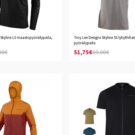
Mono Quarry
 Skyline LS maastopyöräilypaita,
Troy Lee Designs Skyline SS lyhythiha
pyöräilypaita
S
M
L
XL
XXL
00€
51,75€
69,00€