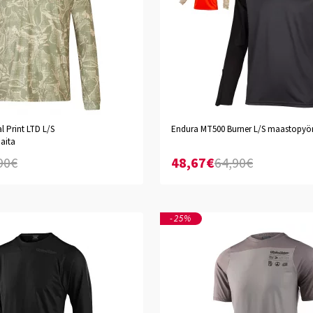
black
l Print LTD L/S
Endura MT500 Burner L/S maastopyör
XXL
aita
S
M
L
XL
XXL
90€
48,67€
64,90€
-25%