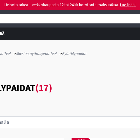
Helpota arkea – verkkokaupasta 12 tai 24 kk korotonta maksuaikaa.
Lue lisää!
RÄ
>
>
aatteet
Miesten pyöräilyvaatteet
Pyöräilypaidat
LYPAIDAT
(17)