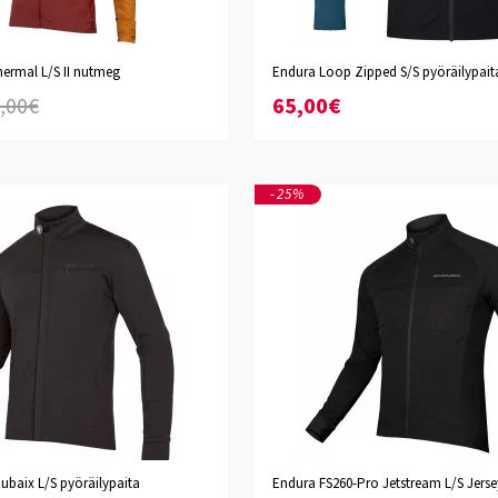
Black
Tweed Green
Barra Blue
ermal L/S II nutmeg
Endura Loop Zipped S/S pyöräilypait
XS
S
M
L
XL
XXL
XXXL
,00€
65,00€
-25%
ubaix L/S pyöräilypaita
Endura FS260-Pro Jetstream L/S Jersey
S
M
L
XL
XXL