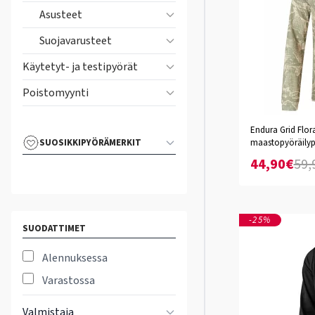
Asusteet
Suojavarusteet
Käytetyt- ja testipyörät
Poistomyynti
Endura Grid Flora
S
L
M
XL
XXL
X
SUOSIKKIPYÖRÄMERKIT
maastopyöräilyp
44,90€
59,
-25%
SUODATTIMET
Alennuksessa
Varastossa
Valmistaja