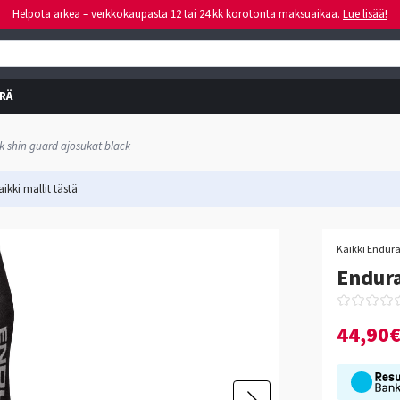
Helpota arkea – verkkokaupasta 12 tai 24 kk korotonta maksuaikaa.
Lue lisää!
RÄ
k shin guard ajosukat black
ikki mallit
tästä
Kaikki Endura
Endura
44,90