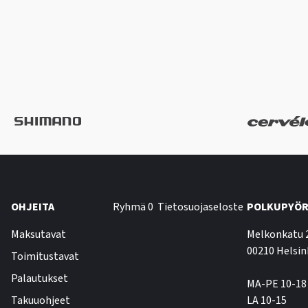
OHJEITA
Ryhmä 0
Tietosuojaseloste
POLKUPYÖR
Maksutavat
Melkonkatu 
00210 Helsin
Toimitustavat
Palautukset
MA-PE 10-18
Takuuohjeet
LA 10-15