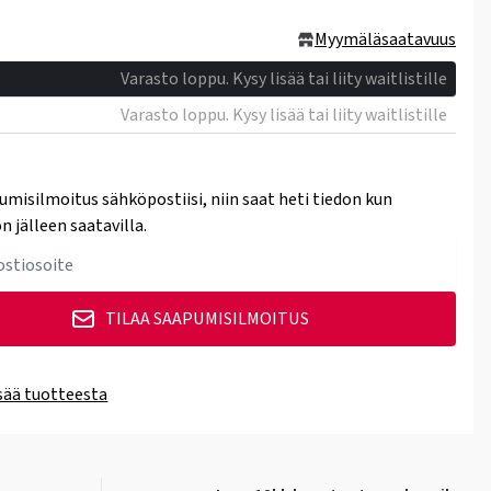
Myymäläsaatavuus
Varasto loppu. Kysy lisää tai liity waitlistille
Varasto loppu. Kysy lisää tai liity waitlistille
umisilmoitus sähköpostiisi, niin saat heti tiedon kun
n jälleen saatavilla.
TILAA SAAPUMISILMOITUS
isää tuotteesta