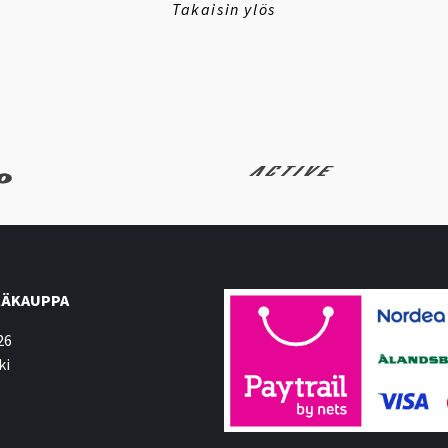
Takaisin ylös
ÄKAUPPA
26
ki