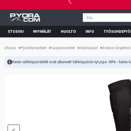
ETUSIVU
MYYMÄLÄT
HUOLTO
INFO
TYÖSUHDEPYÖ
>
>
>
>
Etusivu
Pyöräilyvaatteet
Suojavarusteet
Säärisuojat
Endura Singletrac
Kesän sähköpyörädiilit ovat alkaneet! Sähköpyöriä nyt jopa -50% – katso ka