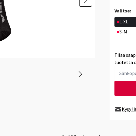
Valitse:
L-XL
S-M
Tilaa saap
tuotetta o
Kysy l