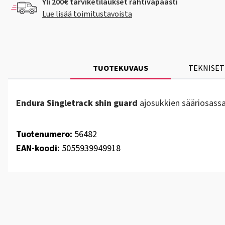
Yli 200€ tarviketilaukset rahtivapaasti
Lue lisää toimitustavoista
TUOTEKUVAUS
TEKNISET
Endura Singletrack shin guard
ajosukkien sääriosassa
Tuotenumero:
56482
EAN-koodi:
5055939949918