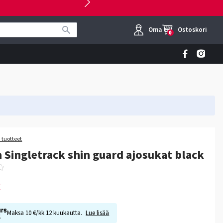
Oma tili
Ostoskori
0
 tuotteet
 Singletrack shin guard ajosukat black
€
Maksa 10 €/kk 12 kuukautta.
Lue lisää