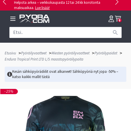
Helpota arkea – verkkokaupasta 12 tai 24 kk korotonta
maksuaikaa.
Lue lisää!
0
>
>
>
>
Etusivu
Pyöräilyvaatteet
Miesten pyöräilyvaatteet
Pyöräilypaidat
Endura Tropical Print LTD L/S maastopyöräilypaita
Kesän sähköpyörädiilit ovat alkaneet! Sähköpyöriä nyt jopa -50% –
katso kaikki mallit
tästä
-25%