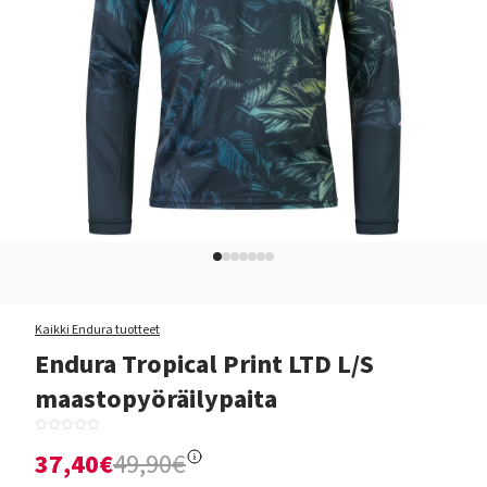
Kaikki Endura tuotteet
Endura Tropical Print LTD L/S
maastopyöräilypaita
37,40€
49,90€