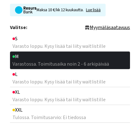
Maksa 10 €/kk 12 kuukautta.
Lue lisää
Valitse:
Myymäläsaatavuus
S
Varasto loppu. Kysy lisää tai liity waitlistille
M
Varastossa. Toimitusaika noin 2 - 6 arkipäivää
L
Varasto loppu. Kysy lisää tai liity waitlistille
XL
Varasto loppu. Kysy lisää tai liity waitlistille
XXL
Tulossa. Toimitusarvio: Ei tiedossa