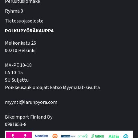
Peruutuslomake
Ryhmä 0
Tietosuojaseloste
POLKUPYÖRÄKAUPPA
Melkonkatu 26
00210 Helsinki
MA-PE 10-18
LA 10-15
SU Suljettu
Poikkeusaukioloajat: katso Myymälät-sivulta
myynti@larunpyora.com
Bikeimport Finland Oy
0981853-8