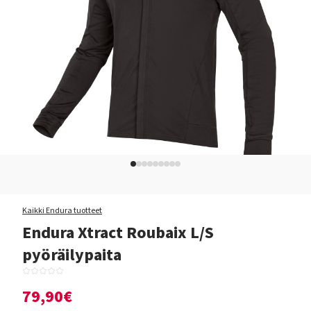
Kaikki Endura tuotteet
Endura Xtract Roubaix L/S
pyöräilypaita
79,90€