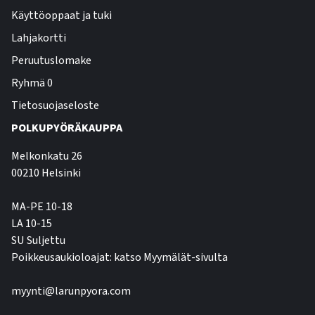
Käyttöoppaat ja tuki
Lahjakortti
Peruutuslomake
Ryhmä 0
Tietosuojaseloste
POLKUPYÖRÄKAUPPA
Melkonkatu 26
00210 Helsinki
MA-PE 10-18
LA 10-15
SU Suljettu
Poikkeusaukioloajat: katso Myymälät-sivulta
myynti@larunpyora.com