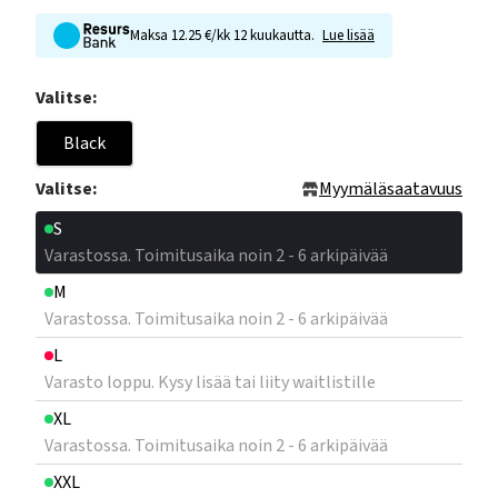
Maksa 12.25 €/kk 12 kuukautta.
Lue lisää
Valitse:
Black
Valitse:
Myymäläsaatavuus
S
Varastossa. Toimitusaika noin 2 - 6 arkipäivää
M
Varastossa. Toimitusaika noin 2 - 6 arkipäivää
L
Varasto loppu. Kysy lisää tai liity waitlistille
XL
Varastossa. Toimitusaika noin 2 - 6 arkipäivää
XXL