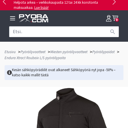
Helpota arkea – verkkokaupasta 12 tai 24 kk korotonta
maksuaikaa.
Lue lisää!
0
>
>
>
>
Etusivu
Pyöräilyvaatteet
Miesten pyöräilyvaatteet
Pyöräilypaidat
Endura Xtract Roubaix L/S pyöräilypaita
Kesän sähköpyörädiilit ovat alkaneet! Sähköpyöriä nyt jopa -50% –
katso kaikki mallit
tästä