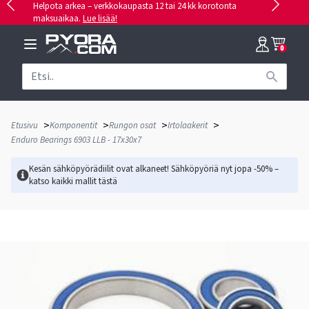
Helpota arkea – verkkokaupasta 12 tai 24 kk korotonta
maksuaikaa.
Lue lisää!
0
>
>
>
>
Etusivu
Komponentit
Rungon osat
Irtolaakerit
Enduro Bearings 6903 LLB - 17x30x7
Kesän sähköpyörädiilit ovat alkaneet! Sähköpyöriä nyt jopa -50% –
katso kaikki mallit
tästä