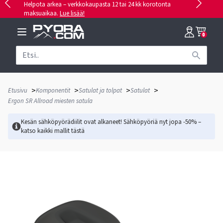
Helpota arkea – verkkokaupasta 12 tai 24 kk korotonta
maksuaikaa.
Lue lisää!
0
>
>
>
>
Etusivu
Komponentit
Satulat ja tolpat
Satulat
Ergon SR Allroad miesten satula
Kesän sähköpyörädiilit ovat alkaneet! Sähköpyöriä nyt jopa -50% –
katso kaikki mallit
tästä