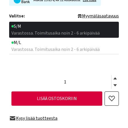
Maksa 13.85 €/kk 12 kuukautta.
Lue lisää
Valitse:
Myymäläsaatavuus
S/M
Varastossa. Toimitusaika noin 2 - 6 arkipäivää
M/L
Varastossa. Toimitusaika noin 2 - 6 arkipäivää
LISÄÄ OSTOSKORIIN
Kysy lisää tuotteesta