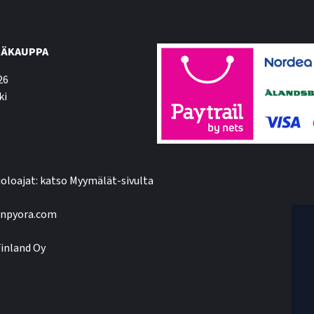
ÄKAUPPA
26
ki
oloajat: katso Myymälät-sivulta
npyora.com
inland Oy