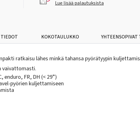
Lue lisää palautuksista
 TIEDOT
KOKOTAULUKKO
YHTEENSOPIVAT
akti ratkaisu lähes minkä tahansa pyörätyypin kuljettamise
n vaivattomasti.
C, enduro, FR, DH (< 29”)
vel-pyörien kuljettamiseen
amista