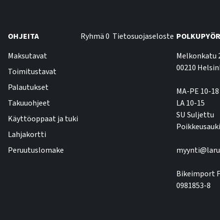
OHJEITA
Ryhmä 0
Tietosuojaseloste
POLKUPYÖR
Maksutavat
Melkonkatu 
00210 Helsin
Toimitustavat
Palautukset
MA-PE 10-18
Takuuohjeet
LA 10-15
SU Suljettu
Käyttöoppaat ja tuki
Poikkeusauki
Lahjakortti
Peruutuslomake
myynti@laru
Bikeimport F
0981853-8