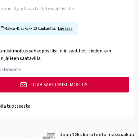
 loppu
. Kysy lisää tai liity waitlistille
Maksa 41.85 €/kk 12 kuukautta.
Lue lisää
umisilmoitus sähköpostiisi, niin saat heti tiedon kun
n jälleen saatavilla.
TILAA SAAPUMISILMOITUS
isää tuotteesta
Jopa 12kk korotonta maksuaikaa