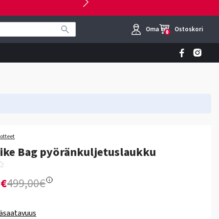
Oma tili
Ostoskori
0
otteet
ike Bag pyöränkuljetuslaukku
0€
499,00€
äsaatavuus