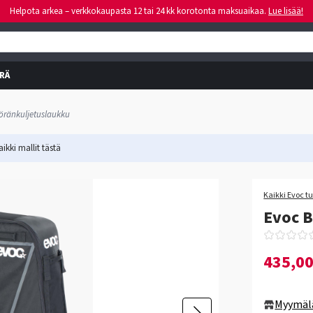
Helpota arkea – verkkokaupasta 12 tai 24 kk korotonta maksuaikaa.
Lue lisää!
RÄ
öränkuljetuslaukku
ikki mallit
tästä
-13%
Kaikki Evoc tu
Evoc B
435,0
Myymäl