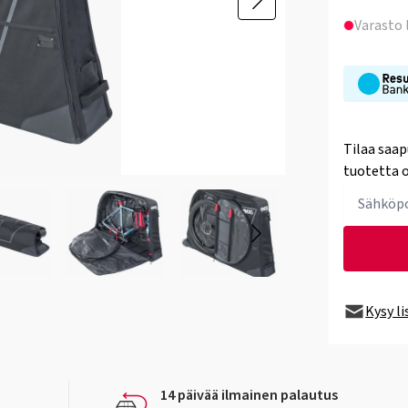
Varasto
Tilaa saap
tuotetta o
Kysy l
14 päivää ilmainen palautus