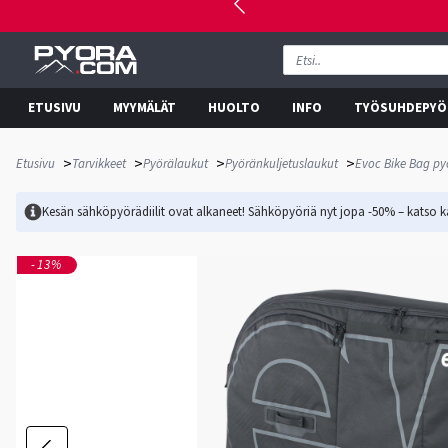
ETUSIVU
MYYMÄLÄT
HUOLTO
INFO
TYÖSUHDEPYÖ
>
>
>
>
Etusivu
Tarvikkeet
Pyörälaukut
Pyöränkuljetuslaukut
Evoc Bike Bag py
Kesän sähköpyörädiilit ovat alkaneet! Sähköpyöriä nyt jopa -50% – katso ka
-13%