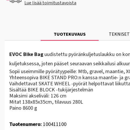
Lue lisää toimitustavoista
TUOTEKUVAUS
TEKNISET
EVOC Bike Bag
uudistettu pyöränkuljetuslaukku on komp
kuljetuksessa, joten pääset seuraavan seikkailusi alkuu
Sopii useimmille pyörätyypeille: Mtb, gravel, maantie, X
Yhteensopiva BIKE STAND PRO:n kanssa maantie- ja gra
Vaihdettavat SKATE WHEEL -pyörät helpottavat liikutt
Sisältää BIKE BLOCK -tukijärjestelmän
Maksimi akseliväli: 126 cm
Mitat 138x85x35cm, tilavuus 280L
Paino 8600 g
Tuotenumero:
100411100