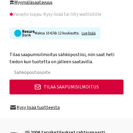
Myymäläsaatavuus
Varasto loppu
. Kysy lisää tai liity waitlistille
Maksa 10 €/kk 12 kuukautta.
Lue lisää
Tilaa saapumisilmoitus sähköpostiisi, niin saat heti
tiedon kun tuotetta on jälleen saatavilla.
TILAA SAAPUMISILMOITUS
Kysy lisää tuotteesta
Yli 200€ tarviketilaukset rahtivapaasti