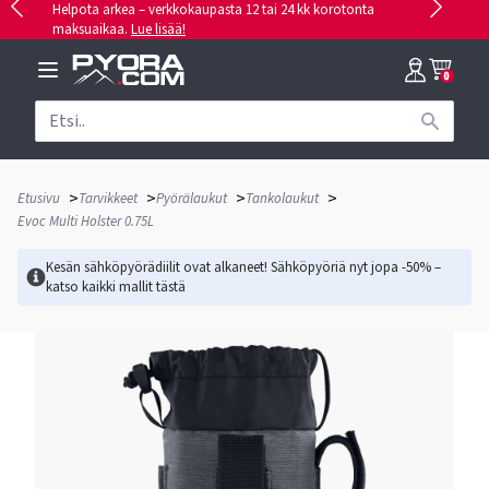
Helpota arkea – verkkokaupasta 12 tai 24 kk korotonta
maksuaikaa.
Lue lisää!
0
>
>
>
>
Etusivu
Tarvikkeet
Pyörälaukut
Tankolaukut
Evoc Multi Holster 0.75L
Kesän sähköpyörädiilit ovat alkaneet! Sähköpyöriä nyt jopa -50% –
katso kaikki mallit
tästä