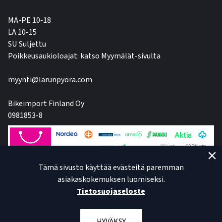
MA-PE 10-18
LA 10-15
SU Suljettu
Poikkeusaukioloajat: katso Myymälät-sivulta
myynti@larunpyora.com
Bikeimport Finland Oy
0981853-8
Tämä sivusto käyttää evästeitä paremman
asiakaskokemuksen luomiseksi.
Tietosuojaseloste
HYVÄKSY