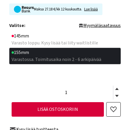
Maksa 27.18 €/kk 12 kuukautta.
Lue lisää
Valitse:
Myymäläsaatavuus
145mm
Varasto loppu. Kysy lisää tai liity waitlistille
155mm
Varastossa. Toimitusaika noin 2 - 6 arkipäivää
LISÄÄ OSTOSKORIIN
Kysy lisää tuotteesta