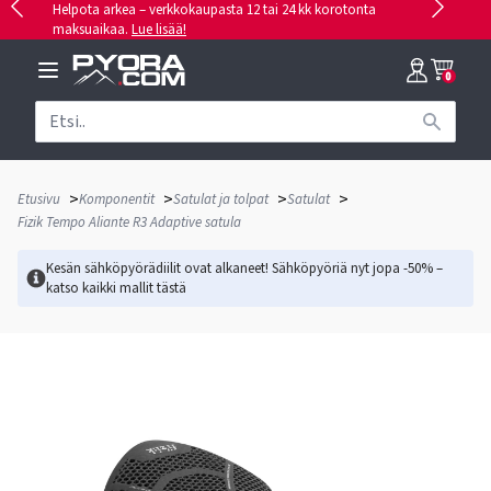
Helpota arkea – verkkokaupasta 12 tai 24 kk korotonta
maksuaikaa.
Lue lisää!
0
>
>
>
>
Etusivu
Komponentit
Satulat ja tolpat
Satulat
Fizik Tempo Aliante R3 Adaptive satula
Kesän sähköpyörädiilit ovat alkaneet! Sähköpyöriä nyt jopa -50% –
katso kaikki mallit
tästä