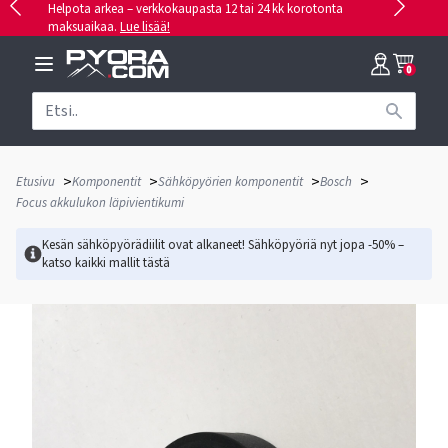
Helpota arkea – verkkokaupasta 12 tai 24 kk korotonta
maksuaikaa.
Lue lisää!
0
>
>
>
>
Etusivu
Komponentit
Sähköpyörien komponentit
Bosch
Focus akkulukon läpivientikumi
Kesän sähköpyörädiilit ovat alkaneet! Sähköpyöriä nyt jopa -50% –
katso kaikki mallit
tästä