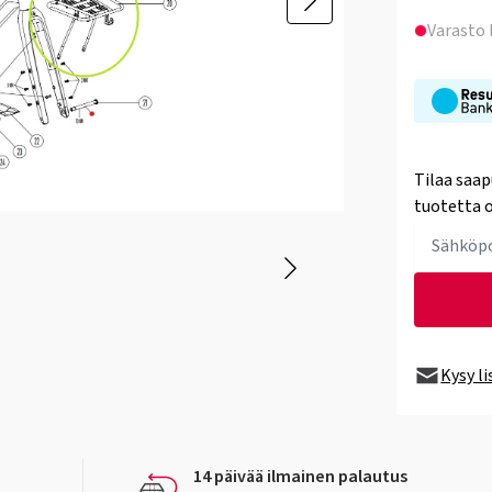
Varasto
Tilaa saap
tuotetta o
Kysy l
14 päivää ilmainen palautus