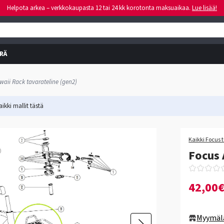
Helpota arkea – verkkokaupasta 12 tai 24 kk korotonta maksuaikaa.
Lue lisää!
RÄ
waii Rack tavarateline (gen2)
ikki mallit
tästä
Kaikki Focus 
Focus 
42,00
Myymäl