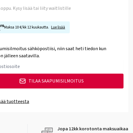
 loppu
. Kysy lisää tai liity waitlistille
Maksa 10 €/kk 12 kuukautta.
Lue lisää
umisilmoitus sähköpostiisi, niin saat heti tiedon kun
n jälleen saatavilla.
TILAA SAAPUMISILMOITUS
isää tuotteesta
Jopa 12kk korotonta maksuaikaa