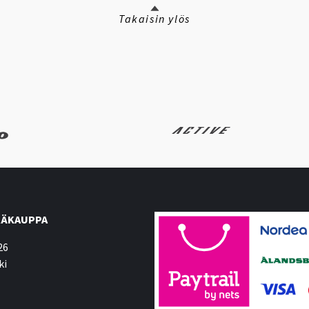
Takaisin ylös
ÄKAUPPA
26
ki