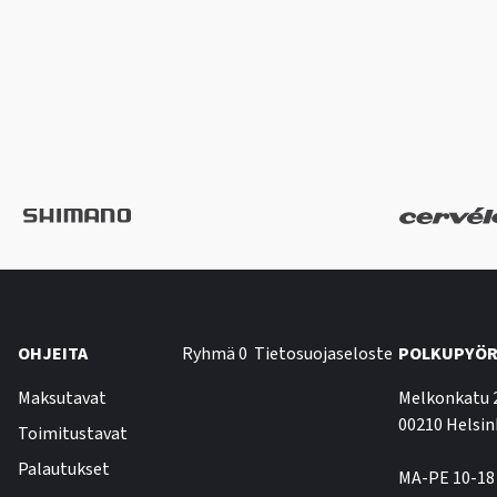
OHJEITA
Ryhmä 0
Tietosuojaseloste
POLKUPYÖR
Maksutavat
Melkonkatu 
00210 Helsin
Toimitustavat
Palautukset
MA-PE 10-18