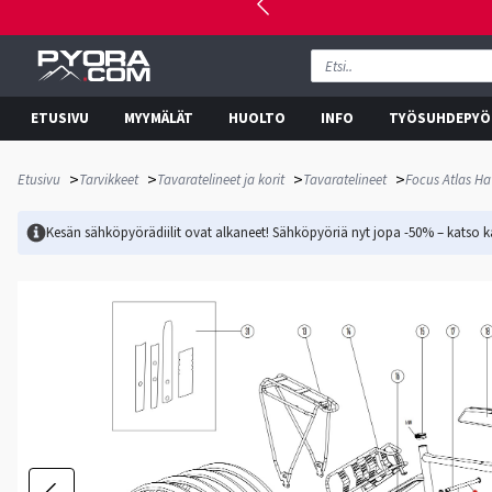
ETUSIVU
MYYMÄLÄT
HUOLTO
INFO
TYÖSUHDEPYÖ
>
>
>
>
Etusivu
Tarvikkeet
Tavaratelineet ja korit
Tavaratelineet
Focus Atlas Ha
Kesän sähköpyörädiilit ovat alkaneet! Sähköpyöriä nyt jopa -50% – katso ka