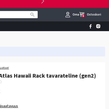
Oma tili
Ostoskori
0
tuotteet
Atlas Hawaii Rack tavarateline (gen2)
€
äsaatavuus