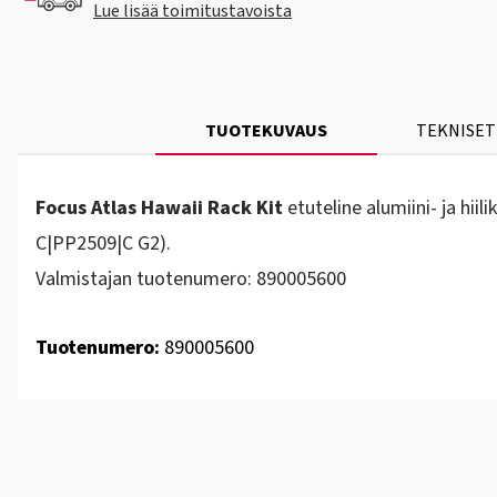
Lue lisää toimitustavoista
TUOTEKUVAUS
TEKNISET
Focus Atlas Hawaii Rack Kit
etuteline alumiini- ja hii
C|PP2509|C G2).
Valmistajan tuotenumero: 890005600
Tuotenumero:
890005600