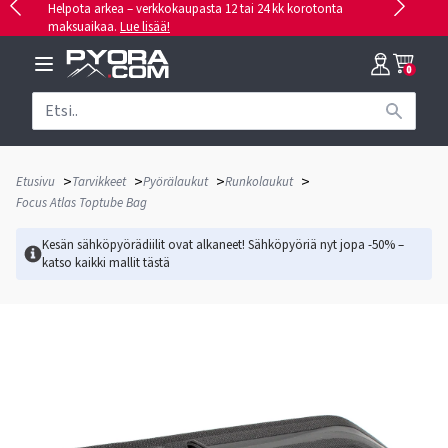
Helpota arkea – verkkokaupasta 12 tai 24 kk korotonta
maksuaikaa.
Lue lisää!
0
>
>
>
>
Etusivu
Tarvikkeet
Pyörälaukut
Runkolaukut
Focus Atlas Toptube Bag
Kesän sähköpyörädiilit ovat alkaneet! Sähköpyöriä nyt jopa -50% –
katso kaikki mallit
tästä