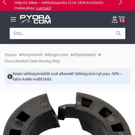
Helpota arkea – verkkokaupasta 12 tai 24 kk korotonta
maksuaikaa.
Lue lisää!
0
>
>
>
>
Etusivu
Komponentit
Rungon osat
Ohjainlaakerit
Focus Headset Cable Routing Ring
Kesän sähköpyörädiilit ovat alkaneet! Sähköpyöriä nyt jopa -50% –
katso kaikki mallit
tästä