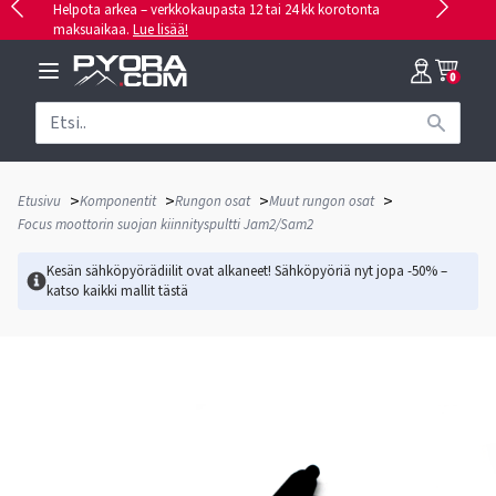
Helpota arkea – verkkokaupasta 12 tai 24 kk korotonta
maksuaikaa.
Lue lisää!
0
>
>
>
>
Etusivu
Komponentit
Rungon osat
Muut rungon osat
Focus moottorin suojan kiinnityspultti Jam2/Sam2
Kesän sähköpyörädiilit ovat alkaneet! Sähköpyöriä nyt jopa -50% –
katso kaikki mallit
tästä