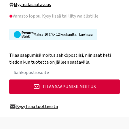
Myymäläsaatavuus
Varasto loppu
. Kysy lisää tai liity waitlistille
Maksa 10 €/kk 12 kuukautta.
Lue lisää
Tilaa saapumisilmoitus sähköpostiisi, niin saat heti
tiedon kun tuotetta on jälleen saatavilla.
TILAA SAAPUMISILMOITUS
Kysy lisää tuotteesta