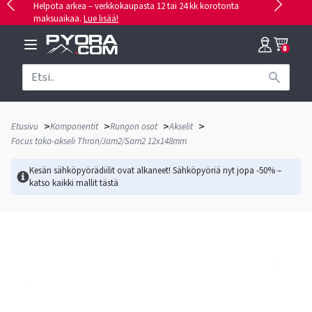
Helpota arkea – verkkokaupasta 12 tai 24 kk korotonta
maksuaikaa.
Lue lisää!
0
>
>
>
>
Etusivu
Komponentit
Rungon osat
Akselit
Focus taka-akseli Thron/Jam2/Sam2 12x148mm
Kesän sähköpyörädiilit ovat alkaneet! Sähköpyöriä nyt jopa -50% –
katso kaikki mallit
tästä