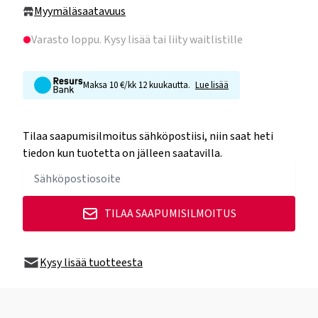
Myymäläsaatavuus
Varasto loppu
. Kysy lisää tai liity waitlistille
Maksa 10 €/kk 12 kuukautta.
Lue lisää
Tilaa saapumisilmoitus sähköpostiisi, niin saat heti
tiedon kun tuotetta on jälleen saatavilla.
TILAA SAAPUMISILMOITUS
Kysy lisää tuotteesta