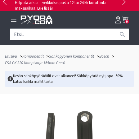
Helpota arkea – verkkokaupasta 12 tai 24 kk korotonta
maksuaikaa.
Lue lisää!
0
>
>
>
>
Etusivu
Komponentit
Sähköpyörien komponentit
Bosch
FSA CK-320 Kampisarja 165mm Gen4
Kesän sähköpyörädiilit ovat alkaneet! Sähköpyöriä nyt jopa -50% –
katso kaikki mallit
tästä