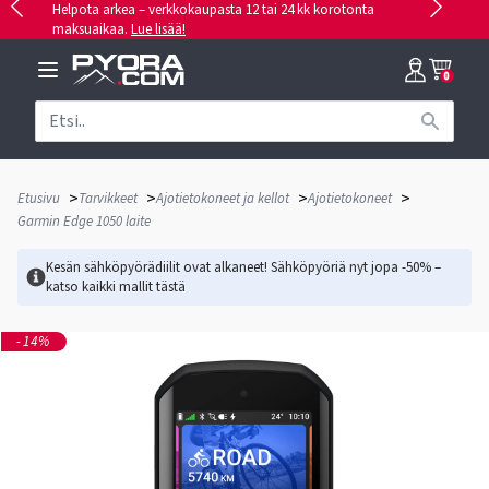
Helpota arkea – verkkokaupasta 12 tai 24 kk korotonta
maksuaikaa.
Lue lisää!
0
>
>
>
>
Etusivu
Tarvikkeet
Ajotietokoneet ja kellot
Ajotietokoneet
Garmin Edge 1050 laite
Kesän sähköpyörädiilit ovat alkaneet! Sähköpyöriä nyt jopa -50% –
katso kaikki mallit
tästä
-14%