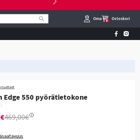
Oma tili
Ostoskori
0
 tuotteet
 Edge 550 pyörätietokone
0€
469,00€
äsaatavuus