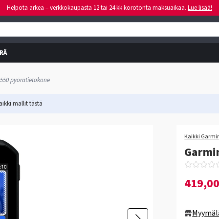
Helpota arkea – verkkokaupasta 12 tai 24 kk korotonta maksuaikaa.
Lue lisää!
RÄ
550 pyörätietokone
ikki mallit
tästä
-11%
Kaikki Garmin
Garmin
419,0
Myymäl