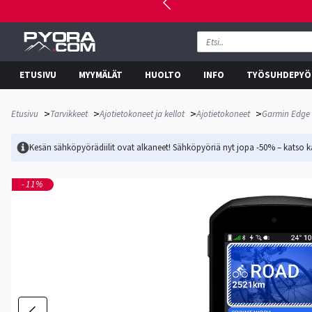
ETUSIVU
MYYMÄLÄT
HUOLTO
INFO
TYÖSUHDEPYÖ
>
>
>
>
Etusivu
Tarvikkeet
Ajotietokoneet ja kellot
Ajotietokoneet
Garmin Edge 
Kesän sähköpyörädiilit ovat alkaneet! Sähköpyöriä nyt jopa -50% – katso ka
-11%