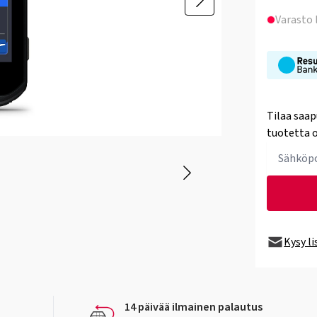
Varasto
Tilaa saap
tuotetta o
Kysy l
14 päivää ilmainen palautus