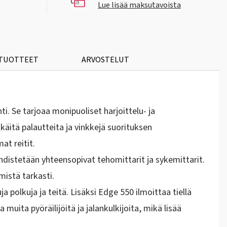
Lue lisää maksutavoista
 TUOTTEET
ARVOSTELUT
i. Se tarjoaa monipuoliset harjoittelu- ja
käitä palautteita ja vinkkejä suorituksen
at reitit.
distetään yhteensopivat tehomittarit ja sykemittarit.
istä tarkasti.
ja polkuja ja teitä. Lisäksi Edge 550 ilmoittaa tiellä
uita pyöräilijöitä ja jalankulkijoita, mikä lisää