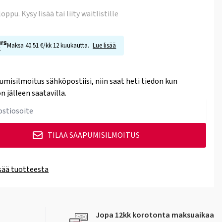
 loppu
. Kysy lisää tai liity waitlistille
Maksa 40.51 €/kk 12 kuukautta.
Lue lisää
umisilmoitus sähköpostiisi, niin saat heti tiedon kun
n jälleen saatavilla.
TILAA SAAPUMISILMOITUS
isää tuotteesta
Jopa 12kk korotonta maksuaikaa