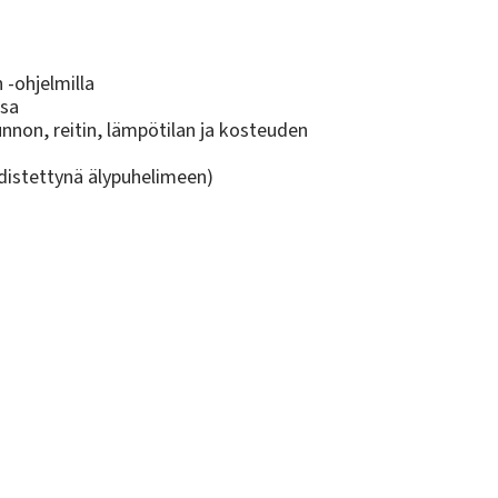
 -ohjelmilla
ssa
nnon, reitin, lämpötilan ja kosteuden
distettynä älypuhelimeen)