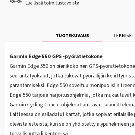
Lue lisää toimitustavoista
TUOTEKUVAUS
TEKNISET
Garmin Edge 550 GPS -pyörätietokone
Garmin Edge 550
on pienikokoinen GPS-pyörätietokone, j
seurantatyökalut, jotka tukevat pyöräilijän kehittymistä
parantamiseksi. Edge 550 soveltuu monipuolisiin treenei
Edge 550 tarjoaa harjoitusohjelmia, jotka mukautuvat k
Garmin Cycling Coach -ohjelmat auttavat suunnittelema
Laitteessa on esiladatut kartat, jotka sopivat erilaisille 
olevista esteistä, kun se on yhdistetty älypuhelimeen ja
turvallisuutta liikenteessä.