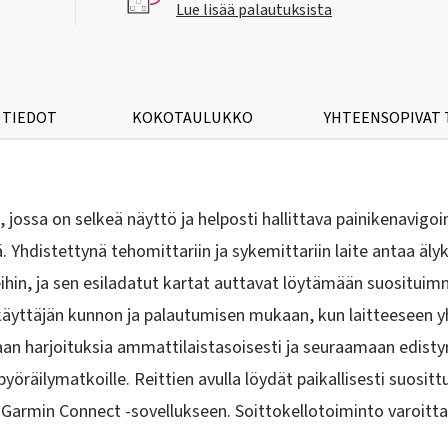
Lue lisää palautuksista
 TIEDOT
KOKOTAULUKKO
YHTEENSOPIVAT
ossa on selkeä näyttö ja helposti hallittava painikenavigoint
. Yhdistettynä tehomittariin ja sykemittariin laite antaa älyk
hin, ja sen esiladatut kartat auttavat löytämään suosituimm
äyttäjän kunnon ja palautumisen mukaan, kun laitteeseen yh
an harjoituksia ammattilaistasoisesti ja seuraamaan edistym
pyöräilymatkoille. Reittien avulla löydät paikallisesti suosittu
 Garmin Connect -sovellukseen. Soittokellotoiminto varoittaa m