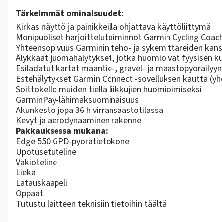
Tärkeimmät ominaisuudet:
Kirkas näyttö ja painikkeilla ohjattava käyttöliittymä
Monipuoliset harjoittelutoiminnot Garmin Cycling Coach
Yhteensopivuus Garminin teho- ja sykemittareiden kan
Älykkäät juomahälytykset, jotka huomioivat fyysisen ku
Esiladatut kartat maantie-, gravel- ja maastopyöräilyyn
Estehälytykset Garmin Connect -sovelluksen kautta (yh
Soittokello muiden tiellä liikkujien huomioimiseksi
GarminPay-lähimaksuominaisuus
Akunkesto jopa 36 h virransäästötilassa
Kevyt ja aerodynaaminen rakenne
Pakkauksessa mukana:
Edge 550 GPD-pyörätietokone
Upotusetuteline
Vakioteline
Lieka
Latauskaapeli
Oppaat
Tutustu laitteen teknisiin tietoihin
täältä