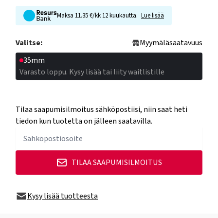
Maksa 11.35 €/kk 12 kuukautta.
Lue lisää
Valitse:
Myymäläsaatavuus
35mm
Varasto loppu. Kysy lisää tai liity waitlistille
Tilaa saapumisilmoitus sähköpostiisi, niin saat heti
tiedon kun tuotetta on jälleen saatavilla.
TILAA SAAPUMISILMOITUS
Kysy lisää tuotteesta