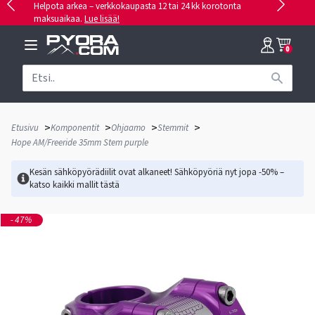
Helpota arkea – verkkokaupasta 12 tai 24 kk korotonta
maksuaikaa.
Lue lisää!
0
>
>
>
>
Etusivu
Komponentit
Ohjaamo
Stemmit
Hope AM/Freeride 35mm Stem purple
Kesän sähköpyörädiilit ovat alkaneet! Sähköpyöriä nyt jopa -50% –
katso kaikki mallit
tästä
-47%