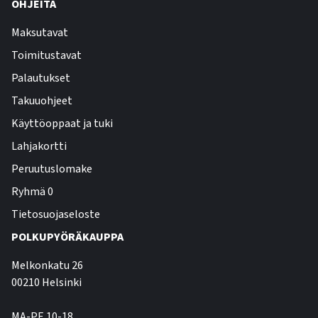
OHJEITA
Maksutavat
Toimitustavat
Palautukset
Takuuohjeet
Käyttöoppaat ja tuki
Lahjakortti
Peruutuslomake
Ryhmä 0
Tietosuojaseloste
POLKUPYÖRÄKAUPPA
Melkonkatu 26
00210 Helsinki
MA-PE 10-18