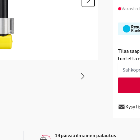
Varasto
Tilaa saap
tuotetta o
Kysy l
14 päivää ilmainen palautus