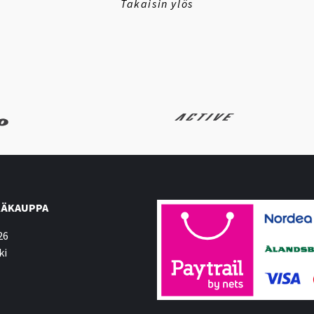
Takaisin ylös
ÄKAUPPA
26
ki