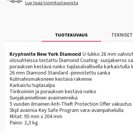
Lue lisää toimitustavoista
TUOTEKUVAUS
TEKNISET
Kryptonite New York Diamond
U-lukko 26 mm vahviste
olosuhteissa testattu Diamond Coating -suojakerros sa
porauksen kestävä runko tuplasalvallisella karkaistulla
26 mm Diamond Standard -pinnoitettu sanka
Kulmahiomakoneen kestävä rakenne
Karkaistu tuplasalpa
Tiirikoinnin ja porauksen kestävä runko
Suojakannellinen avaimenreikä
5 vuoden ilmainen
Anti-Theft Protection Offer
vakuutus
3kpl avaimia
Key Safe Program
vara-avainpalvelulla
Mitat: 95 mm x 204 mm
Paino: 2,3 kg