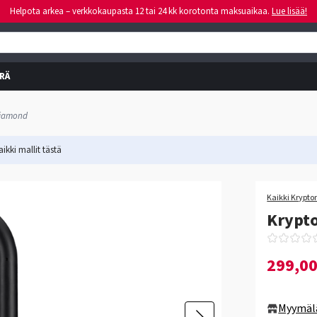
Helpota arkea – verkkokaupasta 12 tai 24 kk korotonta maksuaikaa.
Lue lisää!
RÄ
Diamond
ikki mallit
tästä
Kaikki Krypton
Krypt
299,0
Myymäl