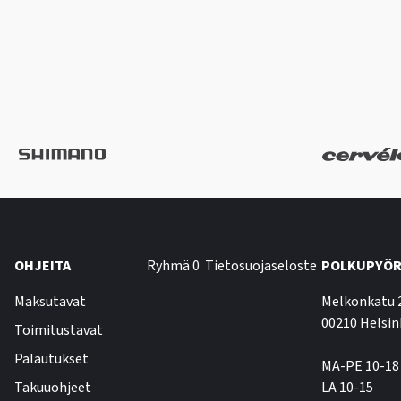
OHJEITA
Ryhmä 0
Tietosuojaseloste
POLKUPYÖR
Maksutavat
Melkonkatu 
00210 Helsin
Toimitustavat
Palautukset
MA-PE 10-18
Takuuohjeet
LA 10-15