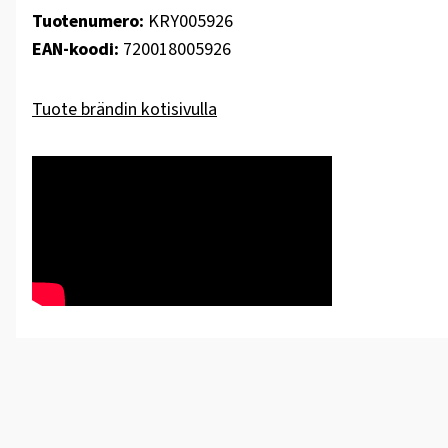
Tuotenumero:
KRY005926
EAN-koodi:
720018005926
Tuote brändin kotisivulla