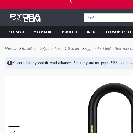
ETUSIVU
MYYMÄLÄT
HUOLTO
INFO
TYÖSUHDEPYÖ
>
>
>
>
Etusivu
Tarvikkeet
Pyörän lukot
U-lukot
Kryptonite U-lukko New York 
Kesän sähköpyörädiilit ovat alkaneet! Sähköpyöriä nyt jopa -50% – katso ka