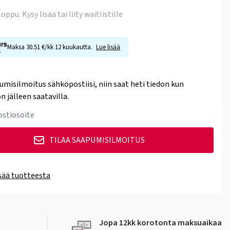
 loppu
. Kysy lisää tai liity waitlistille
Maksa 30.51 €/kk 12 kuukautta.
Lue lisää
umisilmoitus sähköpostiisi, niin saat heti tiedon kun
n jälleen saatavilla.
TILAA SAAPUMISILMOITUS
isää tuotteesta
Jopa 12kk korotonta maksuaikaa