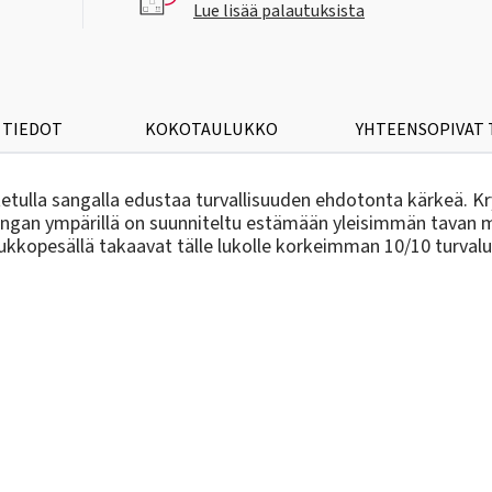
Lue lisää palautuksista
 TIEDOT
KOKOTAULUKKO
YHTEENSOPIVAT
tulla sangalla edustaa turvallisuuden ehdotonta kärkeä. Kr
ngan ympärillä on suunniteltu estämään yleisimmän tavan mu
 lukkopesällä takaavat tälle lukolle korkeimman 10/10 turval