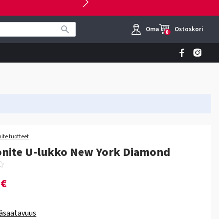
Oma tili
Ostoskori
0
ite tuotteet
onite U-lukko New York Diamond
0€
äsaatavuus