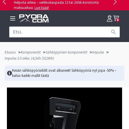
Helpota arkea – verkkokaupasta 12 tai 24 kk korotonta
maksuaikaa.
Lue lisää!
0
>
>
>
>
Etusivu
Komponentit
Sähköpyörien komponentit
Impulse
Impulse 2.0 akku 14,5Ah (522Wh)
Kesän sähköpyörädiilit ovat alkaneet! Sähköpyöriä nyt jopa -50% –
katso kaikki mallit
tästä