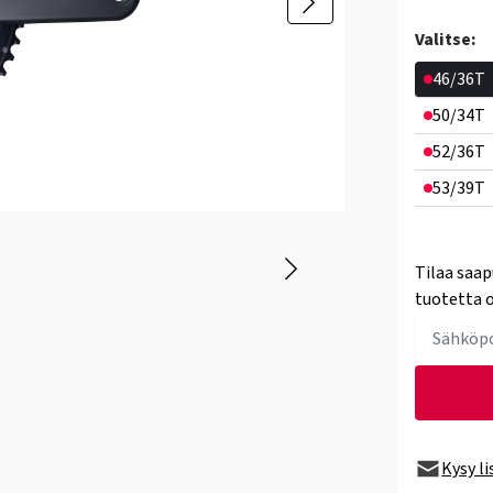
Valitse:
46/36T
50/34T
52/36T
53/39T
Tilaa saap
tuotetta o
Kysy l