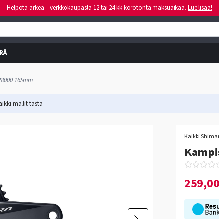
Helpota arkea – verkkokaupasta 12 tai 24 kk korotonta maksuaikaa.
Lue lisää!
RÄ
-R8000 165mm
ikki mallit
tästä
Kaikki Shiman
Kampi
259,0