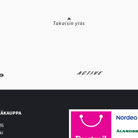
Takaisin ylös
ÄKAUPPA
26
ki