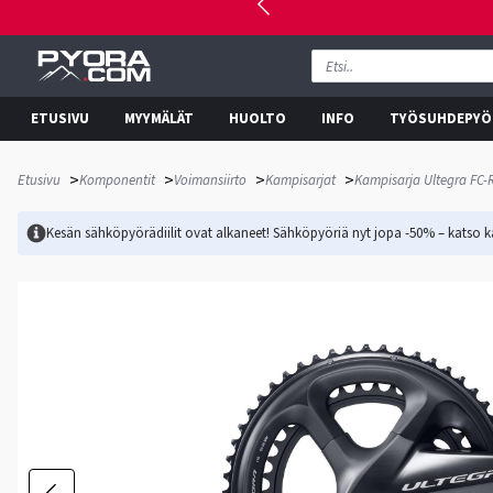
ETUSIVU
MYYMÄLÄT
HUOLTO
INFO
TYÖSUHDEPYÖ
>
>
>
>
Etusivu
Komponentit
Voimansiirto
Kampisarjat
Kampisarja Ultegra FC
Kesän sähköpyörädiilit ovat alkaneet! Sähköpyöriä nyt jopa -50% – katso ka