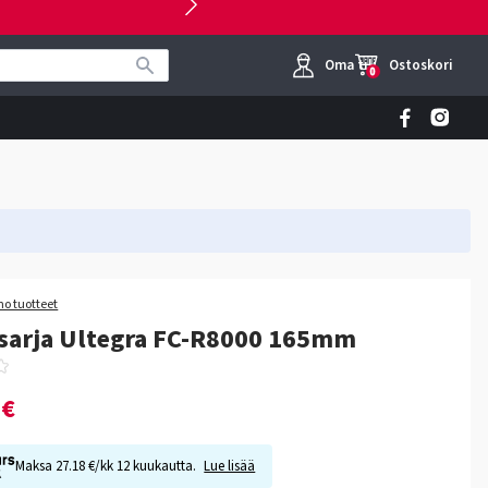
Oma tili
Ostoskori
0
o tuotteet
sarja Ultegra FC-R8000 165mm
0€
Maksa 27.18 €/kk 12 kuukautta.
Lue lisää