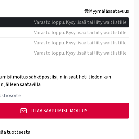
Myymäläsaatavuus
Varasto loppu. Kysy lisää tai liity waitlistille
Varasto loppu. Kysy lisää tai liity waitlistille
Varasto loppu. Kysy lisää tai liity waitlistille
Varasto loppu. Kysy lisää tai liity waitlistille
umisilmoitus sähköpostiisi, niin saat heti tiedon kun
n jälleen saatavilla.
TILAA SAAPUMISILMOITUS
isää tuotteesta