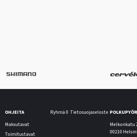
OHJEITA
Ryhmä 0
Tietosuojaseloste
POLKUPYÖR
Maksutavat
Melkonkatu 
00210 Helsin
Toimitustavat