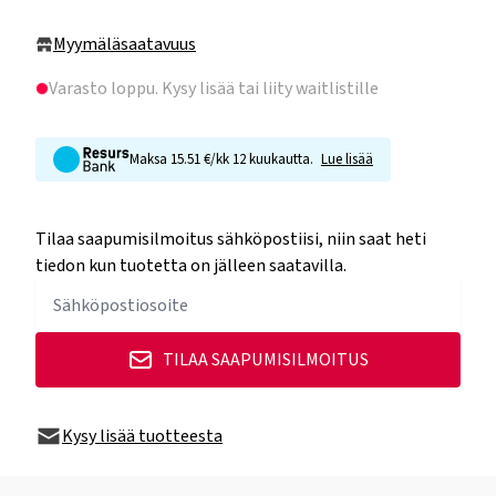
Myymäläsaatavuus
Varasto loppu
. Kysy lisää tai liity waitlistille
Maksa 15.51 €/kk 12 kuukautta.
Lue lisää
Tilaa saapumisilmoitus sähköpostiisi, niin saat heti
tiedon kun tuotetta on jälleen saatavilla.
TILAA SAAPUMISILMOITUS
Kysy lisää tuotteesta