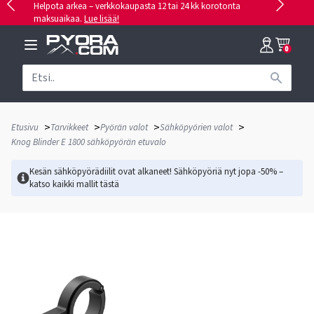
Helpota arkea – verkkokaupasta 12 tai 24 kk korotonta
maksuaikaa.
Lue lisää!
0
>
>
>
>
Etusivu
Tarvikkeet
Pyörän valot
Sähköpyörien valot
Knog Blinder E 1800 sähköpyörän etuvalo
Kesän sähköpyörädiilit ovat alkaneet! Sähköpyöriä nyt jopa -50% –
katso kaikki mallit
tästä