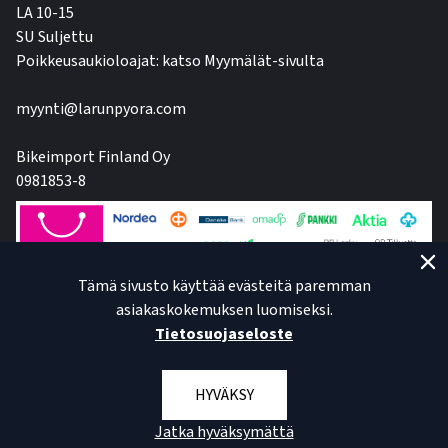
LA 10-15
SU Suljettu
Poikkeusaukioloajat: katso Myymälät-sivulta
myynti@larunpyora.com
Bikeimport Finland Oy
0981853-8
Tämä sivusto käyttää evästeitä paremman
asiakaskokemuksen luomiseksi.
Tietosuojaseloste
HYVÄKSY
Jatka hyväksymättä